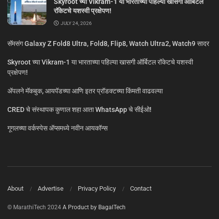
Skyroot च्या Vikram-1 या भारताच्या पहिल्या खासगी ऑर्बिटल
रॉकेटचे यशस्वी प्रक्षेपण!
JULY 24, 2026
सॅमसंग Galaxy Z Fold8 Ultra, Fold8, Flip8, Watch Ultra2, Watch9 सादर
Skyroot च्या Vikram-1 या भारताच्या पहिल्या खासगी ऑर्बिटल रॉकेटचे यशस्वी
प्रक्षेपण!
ॲपलने मॅकबुक, आयपॅडच्या आणि इतर प्रॉडक्टच्या किंमती वाढवल्या
CRED चे संस्थापक कुणाल शहा आता WhatsApp चे सीईओ!
गूगलच्या वर्कस्पेस अ‍ॅप्समध्ये नवीन आयकॉन्स
About
Advertise
Privacy Policy
Contact
© MarathiTech 2024
A Product by BagalTech