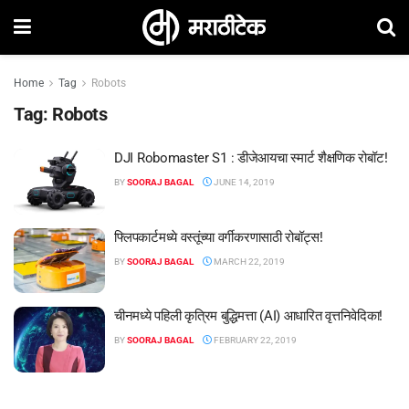
Home
Tag
Robots
Tag:
Robots
DJI Robomaster S1 : डीजेआयचा स्मार्ट शैक्षणिक रोबॉट!
BY
SOORAJ BAGAL
JUNE 14, 2019
फ्लिपकार्टमध्ये वस्तूंच्या वर्गीकरणासाठी रोबॉट्स!
BY
SOORAJ BAGAL
MARCH 22, 2019
चीनमध्ये पहिली कृत्रिम बुद्धिमत्ता (AI) आधारित वृत्तनिवेदिका!
BY
SOORAJ BAGAL
FEBRUARY 22, 2019