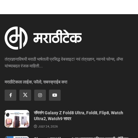
तंत्रज्ञानाविषयी मराठी भाषेतली प्रसिद्ध वेबसाइट! नवं तंत्रज्ञान, नवनवे फोन्स, ॲप्स
यांच्याबद्दल रंजक माहिती...
मराठीटेकला लाईक, फॉलो, सबस्क्राईब करा
सॅमसंग Galaxy Z Fold8 Ultra, Fold8, Flip8, Watch
Ultra2, Watch9 सादर
JULY 24, 2026