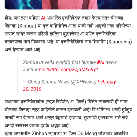
होय. जगातला पहिला
AI
आधारित वृत्तनिवेदक तयार केल्यानंतर चीनच्या
शिनव्हा (Xinhua) या वृत्त वाहिनीनेच आता याची नवी आवृत्ती एका महिलेच्या
रूपात सादर करून पहिली कृत्रिम बुद्धेमत्तेवर आधारित वृत्तनिवेदिका
बनवण्याचा मान मिळवला आहे! या वृत्तनिवेदिकेचं नाव शियोमेंग (Xiaomeng)
असं देण्यात आलं आहे!
Xinhua unveils world's first female
#AI
news
anchor
pic.twitter.com/Faj3Mk69y1
— China Xinhua News (@XHNews)
February
20, 2019
सध्याच्या वृत्तनिवेदकांना (न्यूज रिपोर्टर/अॅंकर्स) चिंतेत टाकणारी ही गोष्ट
चीनच्या शिनव्हा न्यूज वाहिनीने करून दाखवली आहे! शिओमेंगला अगदी हुबेहूब
मानवी रूप देण्यात आलं असून चेहर्‍याचे हावभाव, भुवयांची हालचाल असे सर्व
अगदी खरोखर वाटावे इतके अचूक आहे!
खर्‍या जगतातील Xinhua न्यूजच्या अॅंकर Qu Meng यांच्यावर आधारित