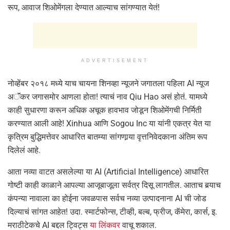
रूप, आवाज शिओमेंगला देण्यात आल्याच सांगण्यात येतं!
ADVERTISEMENT
नोव्हेंबर २०१८ मध्ये याच चायना शिनव्हा न्यूजने जगातला पहिला AI न्यूज
अॅंकर जगासमोर आणला होता! त्याचं नाव Qiu Hao असं होतं. यामध्ये
काही सुधारणा करून अधिक अचूक हावभाव जोडून शिओमेंगची निर्मिती
करण्यात आली आहे! Xinhua आणि Sogou Inc या यांनी एकत्र येत या
कृत्रिम बुद्धिमत्तेवर आधारित बातम्या सांगणार्‍या वृत्तनिवेदकाना अंतिम रूप
दिलेलं आहे.
आता नव्या वाटत असलेल्या या AI (Artificial Intelligence) आधारित
गोष्टी काही काळाने आपल्या आजूबाजूला सर्वत्र दिसू लागतील. आताच बर्‍याच
कंपन्या नावाला का होईना जवळपास सर्वच नव्या उत्पादनाना AI ची जोड
दिल्याचं सांगत आहेत! उदा. स्मार्टफोन्स, टीव्ही, बल्ब, फ्रीज, कॅमेरा, कार्स, इ.
मराठीटेकचे AI बद्दल ट्विट्स
या लिंकवर
वाचू शकाल.