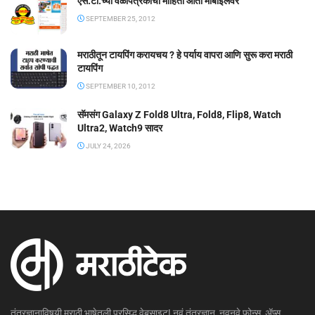
एस.टी.च्या वेळापत्रकाची माहिती आता मोबाईलवर
SEPTEMBER 25, 2012
मराठीतून टायपिंग करायचय ? हे पर्याय वापरा आणि सुरू करा मराठी
टायपिंग
SEPTEMBER 10, 2012
सॅमसंग Galaxy Z Fold8 Ultra, Fold8, Flip8, Watch
Ultra2, Watch9 सादर
JULY 24, 2026
तंत्रज्ञानाविषयी मराठी भाषेतली प्रसिद्ध वेबसाइट! नवं तंत्रज्ञान, नवनवे फोन्स, ॲप्स