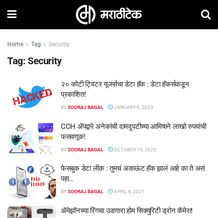
Home
Tag
Security
Tag:
Security
२० कोटी ट्विटर यूजर्सचा डेटा हॅक : डेटा हॅकर्सकडून
प्रकाशित!
BY
SOORAJ BAGAL
JANUARY 6, 2023
CCH ॲपद्वारे अनेकांची दामदुपटीच्या आमिषाने लाखो रुपयांची
फसवणूक!
BY
SOORAJ BAGAL
OCTOBER 13, 2022
फेसबुक डेटा लीक : तुमचं अकाऊंट हॅक झालं आहे का ते असं
पहा…
BY
SOORAJ BAGAL
APRIL 6, 2021
ॲमेझॉनच्या रिंगचा उडणारा होम सिक्युरिटी ड्रोन कॅमेरा!