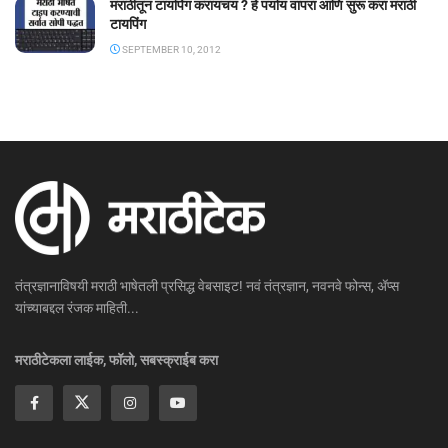
मराठीतून टायपिंग करायचय ? हे पर्याय वापरा आणि सुरू करा मराठी
टायपिंग
SEPTEMBER 10, 2012
तंत्रज्ञानाविषयी मराठी भाषेतली प्रसिद्ध वेबसाइट! नवं तंत्रज्ञान, नवनवे फोन्स, ॲप्स
यांच्याबद्दल रंजक माहिती...
मराठीटेकला लाईक, फॉलो, सबस्क्राईब करा