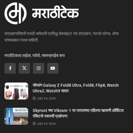
तंत्रज्ञानाविषयी मराठी भाषेतली प्रसिद्ध वेबसाइट! नवं तंत्रज्ञान, नवनवे फोन्स, ॲप्स
यांच्याबद्दल रंजक माहिती...
मराठीटेकला लाईक, फॉलो, सबस्क्राईब करा
सॅमसंग Galaxy Z Fold8 Ultra, Fold8, Flip8, Watch
Ultra2, Watch9 सादर
JULY 24, 2026
Skyroot च्या Vikram-1 या भारताच्या पहिल्या खासगी ऑर्बिटल
रॉकेटचे यशस्वी प्रक्षेपण!
JULY 24, 2026