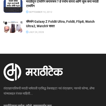
मराठीतून टायपिंग करायचय ? हे पर्याय वापरा आणि सुरू करा मराठी
टायपिंग
SEPTEMBER 10, 2012
सॅमसंग Galaxy Z Fold8 Ultra, Fold8, Flip8, Watch
Ultra2, Watch9 सादर
JULY 24, 2026
तंत्रज्ञानाविषयी मराठी भाषेतली प्रसिद्ध वेबसाइट! नवं तंत्रज्ञान, नवनवे फोन्स, ॲप्स
यांच्याबद्दल रंजक माहिती...
मराठीटेकला लाईक, फॉलो, सबस्क्राईब करा