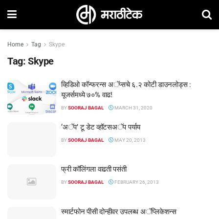
Home
Tag
Skype
Tag:
Skype
व्हिडिओ कॉन्फरन्स अॅप्सचे ६.२ कोटी डाउनलोड्स :
यूजर्समध्ये ७०% वाढ!
BY
SOORAJ BAGAL
MARCH 31, 2020
‘अॅप’ टू डेट व्हॉटसअॅप पर्याय
BY
SOORAJ BAGAL
MAY 20, 2013
फ्री कॉलिंगला वाढती पसंती
BY
SOORAJ BAGAL
FEBRUARY 26, 2013
स्मार्टफोन पीसी दोन्हीवर उपलब्ध अॅप्लिकेशन्स