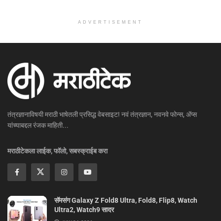
ADVERTISEMENT
तंत्रज्ञानाविषयी मराठी भाषेतली प्रसिद्ध वेबसाइट! नवं तंत्रज्ञान, नवनवे फोन्स, ॲप्स
यांच्याबद्दल रंजक माहिती...
मराठीटेकला लाईक, फॉलो, सबस्क्राईब करा
सॅमसंग Galaxy Z Fold8 Ultra, Fold8, Flip8, Watch
Ultra2, Watch9 सादर