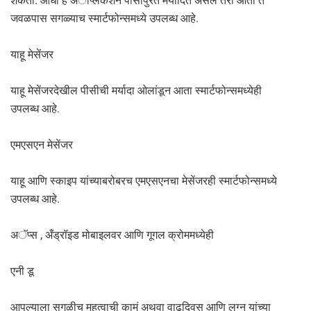
शकता. आधी हे अॅप्लिकेशन पीसीपुरतं मर्यादित असलं तरी आता ते
जवळपास सगळ्याच स्मार्टफोन्समध्ये उपलब्ध आहे.
याहू मेसेंजर
याहू मेसेंजरदेखील पीसीची मर्यादा ओलांडून आता स्मार्टफोन्समध्येही
उपलब्ध आहे.
एमएसएन मेसेंजर
याहू आणि स्काइप यांच्याबरोबरच एमएसएनचा मेसेंजरही स्मार्टफोन्समध्ये
उपलब्ध आहे.
अॅप्स , अँड्रॉइड मोबाइलवर आणि गूगल क्रोममध्येही
एनी डू
आपल्याला सगळीच महत्वाची कामं अथवा वाढदिवस आणि लग्न यांच्या