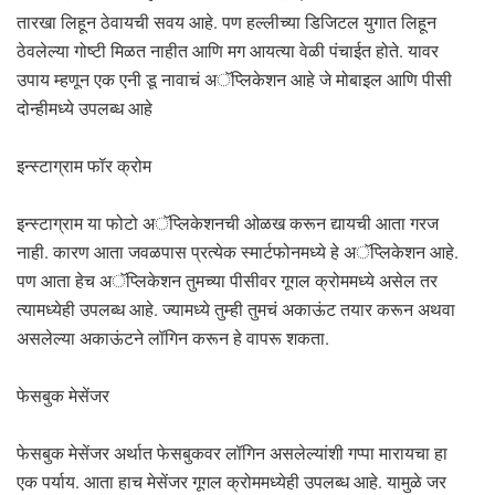
तारखा लिहून ठेवायची सवय आहे. पण हल्लीच्या डिजिटल युगात लिहून
ठेवलेल्या गोष्टी मिळत नाहीत आणि मग आयत्या वेळी पंचाईत होते. यावर
उपाय म्हणून एक एनी डू नावाचं अॅप्लिकेशन आहे जे मोबाइल आणि पीसी
दोन्हीमध्ये उपलब्ध आहे
इन्स्टाग्राम फॉर क्रोम
इन्स्टाग्राम या फोटो अॅप्लिकेशनची ओळख करून द्यायची आता गरज
नाही. कारण आता जवळपास प्रत्येक स्मार्टफोनमध्ये हे अॅप्लिकेशन आहे.
पण आता हेच अॅप्लिकेशन तुमच्या पीसीवर गूगल क्रोममध्ये असेल तर
त्यामध्येही उपलब्ध आहे. ज्यामध्ये तुम्ही तुमचं अकाऊंट तयार करून अथवा
असलेल्या अकाऊंटने लॉगिन करून हे वापरू शकता.
फेसबुक मेसेंजर
फेसबुक मेसेंजर अर्थात फेसबुकवर लॉगिन असलेल्यांशी गप्पा मारायचा हा
एक पर्याय. आता हाच मेसेंजर गूगल क्रोममध्येही उपलब्ध आहे. यामुळे जर