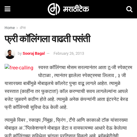
Home
ॲप्स
फ्री कॉलिंगला वाढती पसंती
by
Sooraj Bagal
February 26, 2013
स्वस्त कॉलिंगचा मोसम सरल्यानंतर आता टू-जी स्पेक्ट्रम
घोटाळा , त्यानंतर झालेला स्पेक्ट्रमचा लिलाव , ३ जी
यासारख्या बाबींमुळे मोबाइलचे कॉलरेट पुन्हा वाढू लागले आहेत. त्यामुळे
स्वस्तात (काहींना तर फुकटात!) कॉल करण्याची सवय लागलेल्यांना आपले
बजेट जुळवणे कठीण होते आहे. त्यामुळे अनेक कंपन्यांनी आता इंटरनेट बेस्ड
फ्री कॉलिंगची सुविधा देऊ केली आहे.
त्यामुळे विबर , स्काइप ,निंबुझ , फ्रिंग , टँगो आणि काकाओ टॉक यांसारख्या
मोबाइल अॅप्लिकेशन्सने मोबाइल डेटा व वायफायच्या आधारे देऊ केलेल्या
फ्री कॉलिंगच्या सुविधेला चांगला प्रतिसाद मिळतो आहे. ब्लॅकबेरीनेही