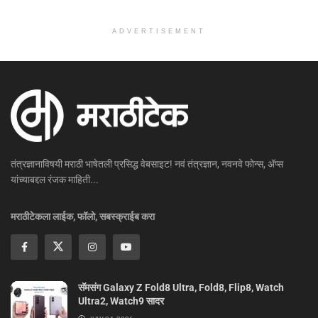
ADVERTISEMENT
तंत्रज्ञानाविषयी मराठी भाषेतली प्रसिद्ध वेबसाइट! नवं तंत्रज्ञान, नवनवे फोन्स, ॲप्स
यांच्याबद्दल रंजक माहिती...
मराठीटेकला लाईक, फॉलो, सबस्क्राईब करा
सॅमसंग Galaxy Z Fold8 Ultra, Fold8, Flip8, Watch
Ultra2, Watch9 सादर