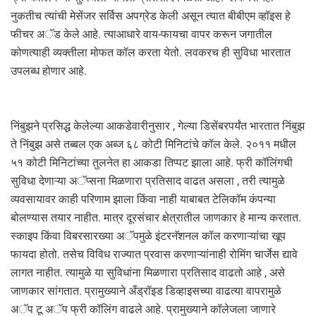
नुकतीच त्यांची मेसेंजर सर्विस अपग्रेड केली असून त्यात बीबीएम व्हॉइस हे
फीचर अॅड केले आहे. त्याआधारे वाय-फायचा वापर करून जगातील
कोणत्याही व्यक्तीला मोफत कॉल करता येतो. लवकरच ही सुविधा भारतात
उपलब्ध होणार आहे.
निंबुझने प्रसिद्ध केलेल्या आकडेवारीनुसार , गेल्या डिसेंबरपर्यंत भारतात निंबुझ
ते निंबुझ असे तब्बल एक अब्ज ६८ कोटी मिनिटांचे कॉल केले. २०११ मधील
५१ कोटी मिनिटांच्या तुलनेत हा आकडा तिप्पट झाला आहे. फ्री कॉलिंगची
सुविधा देणाऱ्या अॅप्सना मिळणारा प्रतिसाद वाढत असला , तरी त्यामुळे
व्यवसायावर काही परिणाम झाला किंवा नाही याबाबत टेलिकॉम कंपन्या
बोलण्यास तयार नाहीत. मात्र दूरसंचार क्षेत्रातील जाणकार हे मान्य करतात.
स्काइप किंवा विबरसारख्या अॅपमुळे इंटरनॅशनल कॉल करणाऱ्यांचा खूप
फायदा होतो. तसेच विविध राज्यात प्रवास करणाऱ्यांनाही रोमिंग चार्जेस द्यावे
लागत नाहीत. त्यामुळे या सुविधांना मिळणारा प्रतिसाद वाढतो आहे , असे
जाणकार सांगतात. प्रामुख्याने अँड्रॉइड डिव्हाइसच्या वाढत्या वापरामुळे
अॅप टू अॅप फ्री कॉलिंग वाढले आहे. प्रामुख्याने कॉलेजला जाणारे