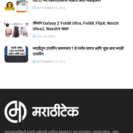
एस.टी.च्या वेळापत्रकाची माहिती आता मोबाईलवर
SEPTEMBER 25, 2012
सॅमसंग Galaxy Z Fold8 Ultra, Fold8, Flip8, Watch
Ultra2, Watch9 सादर
JULY 24, 2026
मराठीतून टायपिंग करायचय ? हे पर्याय वापरा आणि सुरू करा मराठी
टायपिंग
SEPTEMBER 10, 2012
तंत्रज्ञानाविषयी मराठी भाषेतली प्रसिद्ध वेबसाइट! नवं तंत्रज्ञान, नवनवे फोन्स, ॲप्स