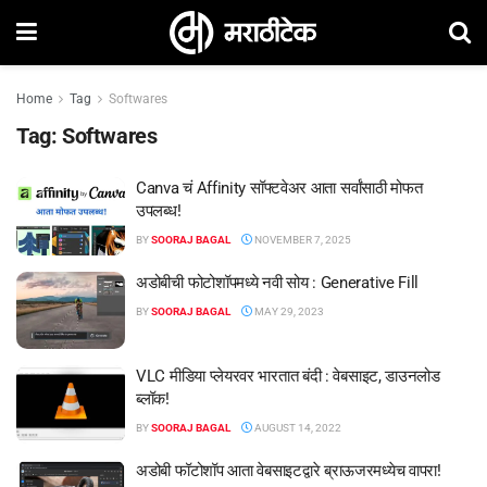
Home
Tag
Softwares
Tag:
Softwares
Canva चं Affinity सॉफ्टवेअर आता सर्वांसाठी मोफत
उपलब्ध!
BY
SOORAJ BAGAL
NOVEMBER 7, 2025
अडोबीची फोटोशॉपमध्ये नवी सोय : Generative Fill
BY
SOORAJ BAGAL
MAY 29, 2023
VLC मीडिया प्लेयरवर भारतात बंदी : वेबसाइट, डाउनलोड
ब्लॉक!
BY
SOORAJ BAGAL
AUGUST 14, 2022
अडोबी फॉटोशॉप आता वेबसाइटद्वारे ब्राऊजरमध्येच वापरा!