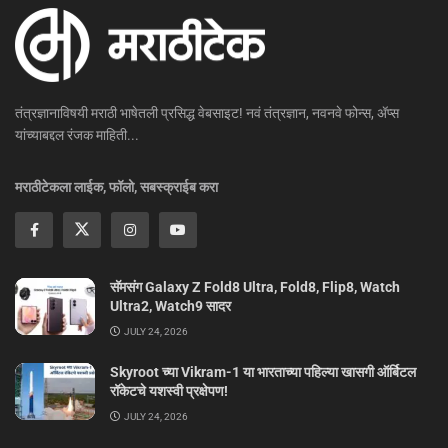
तंत्रज्ञानाविषयी मराठी भाषेतली प्रसिद्ध वेबसाइट! नवं तंत्रज्ञान, नवनवे फोन्स, ॲप्स
यांच्याबद्दल रंजक माहिती...
मराठीटेकला लाईक, फॉलो, सबस्क्राईब करा
सॅमसंग Galaxy Z Fold8 Ultra, Fold8, Flip8, Watch
Ultra2, Watch9 सादर
JULY 24, 2026
Skyroot च्या Vikram-1 या भारताच्या पहिल्या खासगी ऑर्बिटल
रॉकेटचे यशस्वी प्रक्षेपण!
JULY 24, 2026