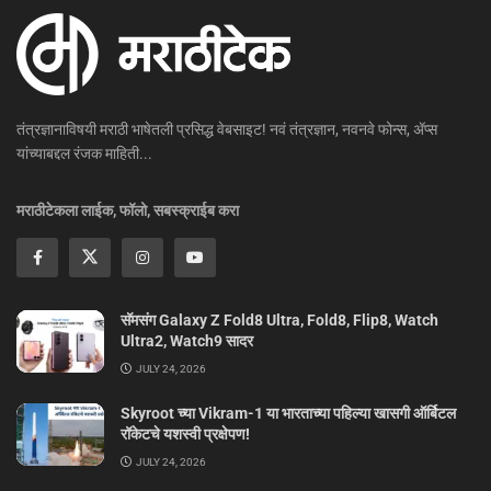
तंत्रज्ञानाविषयी मराठी भाषेतली प्रसिद्ध वेबसाइट! नवं तंत्रज्ञान, नवनवे फोन्स, ॲप्स
यांच्याबद्दल रंजक माहिती...
मराठीटेकला लाईक, फॉलो, सबस्क्राईब करा
सॅमसंग Galaxy Z Fold8 Ultra, Fold8, Flip8, Watch
Ultra2, Watch9 सादर
JULY 24, 2026
Skyroot च्या Vikram-1 या भारताच्या पहिल्या खासगी ऑर्बिटल
रॉकेटचे यशस्वी प्रक्षेपण!
JULY 24, 2026