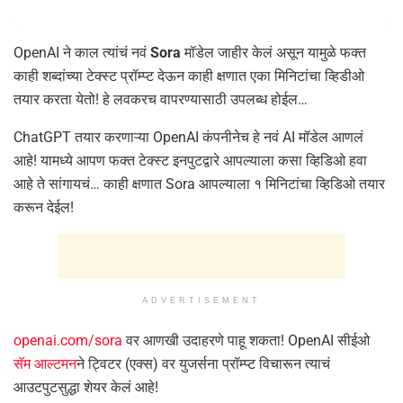
OpenAI ने काल त्यांचं नवं
Sora
मॉडेल जाहीर केलं असून यामुळे फक्त
काही शब्दांच्या टेक्स्ट प्रॉम्प्ट देऊन काही क्षणात एका मिनिटांचा व्हिडीओ
तयार करता येतो! हे लवकरच वापरण्यासाठी उपलब्ध होईल…
ChatGPT तयार करणाऱ्या OpenAI कंपनीनेच हे नवं AI मॉडेल आणलं
आहे! यामध्ये आपण फक्त टेक्स्ट इनपुटद्वारे आपल्याला कसा व्हिडिओ हवा
आहे ते सांगायचं… काही क्षणात Sora आपल्याला १ मिनिटांचा व्हिडिओ तयार
करून देईल!
ADVERTISEMENT
openai.com/sora
वर आणखी उदाहरणे पाहू शकता! OpenAI सीईओ
सॅम आल्टमन
ने ट्विटर (एक्स) वर युजर्सना प्रॉम्प्ट विचारून त्याचं
आउटपुटसुद्धा शेयर केलं आहे!