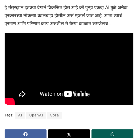
हे तंत्रज्ञान इतक्या वेगानं विकसित होत आहे की पुन्हा एकदा AI मुळे अनेक
प्रकारच्या नोकऱ्या कालबाह्य होतील असं म्हटलं जात आहे. आता त्याचं
प्रमाण आणि परिणाम काय असतील ते येत्या काळात समजेलच…
Tags:
AI
OpenAI
Sora