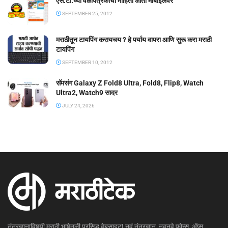
एस.टी.च्या वेळापत्रकाची माहिती आता मोबाईलवर
SEPTEMBER 25, 2012
मराठीतून टायपिंग करायचय ? हे पर्याय वापरा आणि सुरू करा मराठी
टायपिंग
SEPTEMBER 10, 2012
सॅमसंग Galaxy Z Fold8 Ultra, Fold8, Flip8, Watch
Ultra2, Watch9 सादर
JULY 24, 2026
तंत्रज्ञानाविषयी मराठी भाषेतली प्रसिद्ध वेबसाइट! नवं तंत्रज्ञान, नवनवे फोन्स, ॲप्स