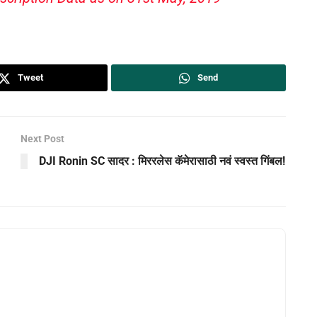
Tweet
Send
Next Post
DJI Ronin SC सादर : मिररलेस कॅमेरासाठी नवं स्वस्त गिंबल!