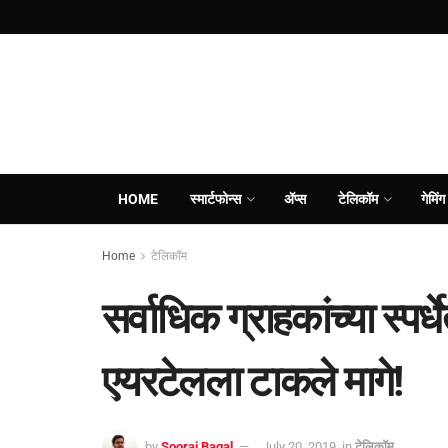
HOME
स्मार्टफोन्स
ॲप्स
टेलिकॉम
गेमिंग
Home
टेलिकॉम
सर्वाधिक ग्राहकांच्या स्पर्
एयरटेलला टाकले मागे!
by
Sooraj Bagal
July 20, 2019
in
टेलिकॉम