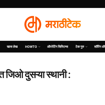
खास लेख
HOWTO
ऑपरेटिंग सिस्टिम्स
टेक गुरु
शॉपिंग ऑ
धेत जिओ दुसऱ्या स्थानी :