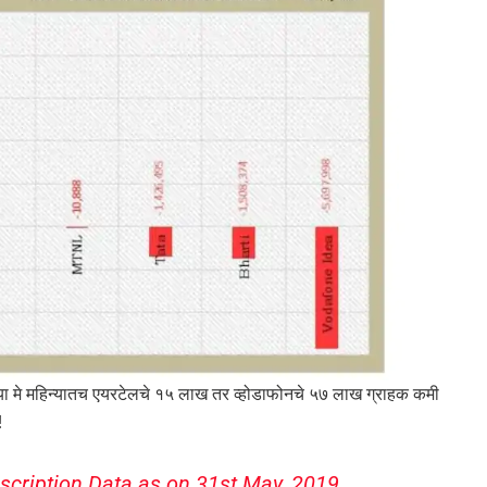
या मे महिन्यातच एयरटेलचे १५ लाख तर व्होडाफोनचे ५७ लाख ग्राहक कमी
!
cription Data as on 31st May, 2019