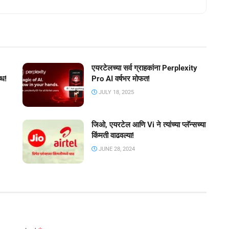
एयरटेलच्या सर्व ग्राहकांना Perplexity
्ध!
Pro AI वर्षभर मोफत!
JULY 18, 2025
जिओ, एयरटेल आणि Vi ने त्यांच्या प्लॅन्सच्या
किंमती वाढवल्या!
JUNE 28, 2024