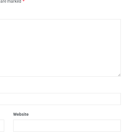
*
s are marked
Website