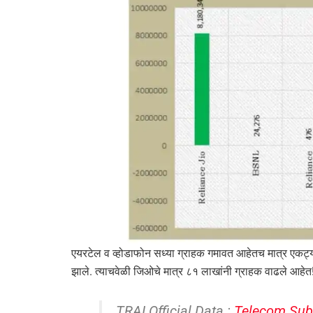
एयरटेल व व्होडाफोन सध्या ग्राहक गमावत आहेतच मात्र एकट्
झाले. त्याचवेळी जिओचे मात्र ८१ लाखांनी ग्राहक वाढले आहेत
TRAI Official Data :
Telecom Subs