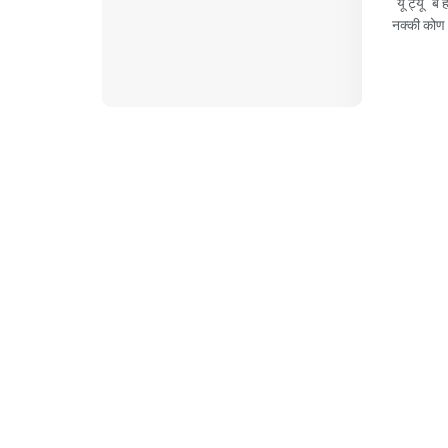
' यू ट्यू '
नक्की कोण अ