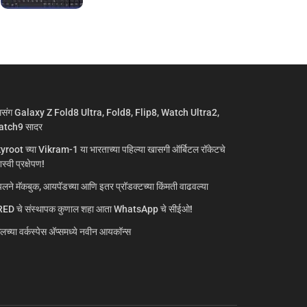
मसंग Galaxy Z Fold8 Ultra, Fold8, Flip8, Watch Ultra2,
tch9 सादर
yroot च्या Vikram-1 या भारताच्या पहिल्या खासगी ऑर्बिटल रॉकेटचे
्वी प्रक्षेपण!
लने मॅकबुक, आयपॅडच्या आणि इतर प्रॉडक्टच्या किंमती वाढवल्या
ED चे संस्थापक कुणाल शहा आता WhatsApp चे सीईओ!
गलच्या वर्कस्पेस अ‍ॅप्समध्ये नवीन आयकॉन्स