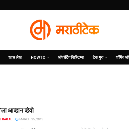
खास लेख
HOWTO
ऑपरेटिंग सिस्टिम्स
टेक गुरु
शॉपिंग ऑ
ब’ला आव्हान व्हेवो
J BAGAL
MARCH 25, 2013