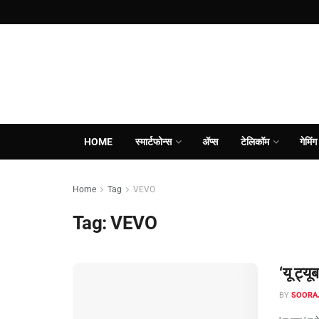
HOME
स्मार्टफोन्स
ॲप्स
टेलिकॉम
गेमिंग
Home
Tag
VEVO
Tag:
VEVO
‘यू ट्यू
BY
SOORA