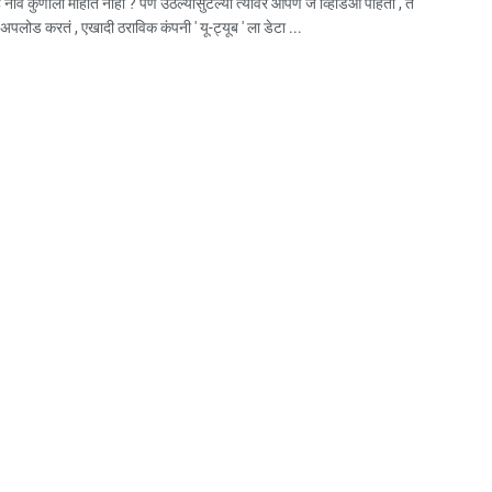
 ब हे नाव कुणाला माहीत नाही ? पण उठल्यासुटल्या त्यावर आपण जे व्हिडिओ पाहतो , ते
पलोड करतं , एखादी ठराविक कंपनी ' यू-ट्यूब ' ला डेटा ...