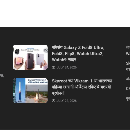
सॅमसंग Galaxy Z Fold8 Ultra,
सॅ
Fold8, Flip8, Watch Ultra2,
Wa
Watch9 सादर
Sk
JULY 24, 2026
यशस
्स,
ॲप
Skyroot च्या Vikram-1 या भारताच्या
पहिल्या खासगी ऑर्बिटल रॉकेटचे यशस्वी
CR
प्रक्षेपण!
गू
JULY 24, 2026