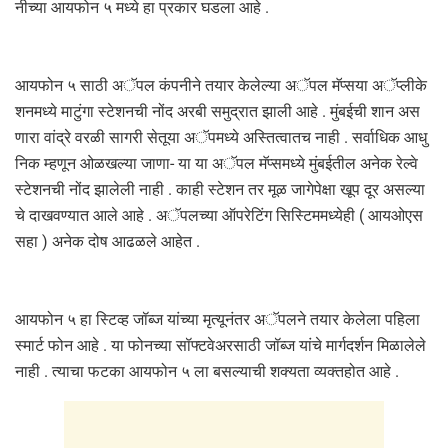
नीच्या आयफोन ५ मध्ये हा प्रकार घडला आहे .
आयफोन ५ साठी अॅपल कंपनीने तयार केलेल्या अॅपल मॅप्सया अॅप्लीके
शनमध्ये माटुंगा स्टेशनची नोंद अरबी समुद्रात झाली आहे . मुंबईची शान अस
णारा वांद्रे वरळी सागरी सेतूया अॅपमध्ये अस्तित्वातच नाही . सर्वाधिक आधु
निक म्हणून ओळखल्या जाणा- या या अॅपल मॅप्समध्ये मुंबईतील अनेक रेल्वे
स्टेशनची नोंद झालेली नाही . काही स्टेशन तर मूळ जागेपेक्षा खूप दूर असल्या
चे दाखवण्यात आले आहे . अॅपलच्या ऑपरेटिंग सिस्टिममध्येही ( आयओएस
सहा ) अनेक दोष आढळले आहेत .
आयफोन ५ हा स्टिव्ह जॉब्ज यांच्या मृत्यूनंतर अॅपलने तयार केलेला पहिला
स्मार्ट फोन आहे . या फोनच्या सॉफ्टवेअरसाठी जॉब्ज यांचे मार्गदर्शन मिळालेले
नाही . त्याचा फटका आयफोन ५ ला बसल्याची शक्यता व्यक्तहोत आहे .