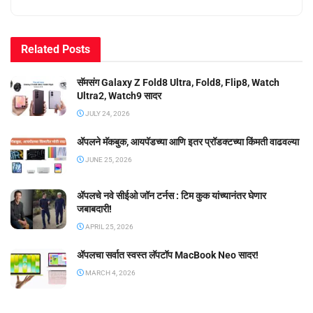
Related
Posts
सॅमसंग Galaxy Z Fold8 Ultra, Fold8, Flip8, Watch
Ultra2, Watch9 सादर
JULY 24, 2026
ॲपलने मॅकबुक, आयपॅडच्या आणि इतर प्रॉडक्टच्या किंमती वाढवल्या
JUNE 25, 2026
ॲपलचे नवे सीईओ जॉन टर्नस : टिम कुक यांच्यानंतर घेणार
जबाबदारी!
APRIL 25, 2026
ॲपलचा सर्वात स्वस्त लॅपटॉप MacBook Neo सादर!
MARCH 4, 2026