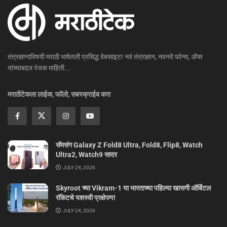
तंत्रज्ञानाविषयी मराठी भाषेतली प्रसिद्ध वेबसाइट! नवं तंत्रज्ञान, नवनवे फोन्स, ॲप्स
यांच्याबद्दल रंजक माहिती...
मराठीटेकला लाईक, फॉलो, सबस्क्राईब करा
सॅमसंग Galaxy Z Fold8 Ultra, Fold8, Flip8, Watch
Ultra2, Watch9 सादर
JULY 24, 2026
Skyroot च्या Vikram-1 या भारताच्या पहिल्या खासगी ऑर्बिटल
रॉकेटचे यशस्वी प्रक्षेपण!
JULY 24, 2026