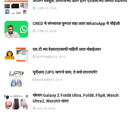
ॲपलने मॅकबुक, आयपॅडच्या आणि इतर प्रॉडक्टच्या किंमती वाढवल्या
JUNE 25, 2026
CRED चे संस्थापक कुणाल शहा आता WhatsApp चे सीईओ!
JUNE 25, 2026
एस.टी.च्या वेळापत्रकाची माहिती आता मोबाईलवर
SEPTEMBER 25, 2012
यूपीआय (UPI) म्हणजे काय, ते कसे वापरायचे?
NOVEMBER 4, 2016
सॅमसंग Galaxy Z Fold8 Ultra, Fold8, Flip8, Watch
Ultra2, Watch9 सादर
JULY 24, 2026