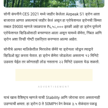
सोनी कंपनीने CES 2021 मध्ये जाहीर केलेला Airpeak S1 ड्रोन आता
बाजारात आणत असल्याचं जाहीर केलं असून हा प्रोफेशनल ड्रोनची किंमत
तब्बल $9000 म्हणजे जवळपास ₹६,५८,००० इतकी आहे! हा ड्रोन पूर्णपणे
प्रोफेशनल व्हिडिओसाठी बनवण्यात आला असून यामध्ये कॅमेरा, गिंबल आणि
ड्रोन अशा तिन्ही गोष्टी एकत्रित करण्यात आल्या आहेत.
सोनीचे अल्फा मालिकेतील मिररलेस कॅमेरे या ड्रोनला जोडून त्याद्वारे
व्हिडिओ शूट करता येतात. हा ड्रोन कॅमेरा जोडलेला असताना १२ मिनिटे
उडवता येईल तर कोणताही लोड नसताना २२ मिनिटे उडवता येऊ शकतो.
ADVERTISEMENT
याचं खास वैशिष्ट्य म्हणजे याची Stability आणि जोराचा वारा असतानाही
उडण्याची क्षमता. हा ड्रोन 0 ते 50MPH वेग केवळ ३.५ सेकंदात पकडू