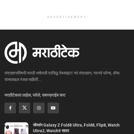
ADVERTISEMENT
तंत्रज्ञानाविषयी मराठी भाषेतली प्रसिद्ध वेबसाइट! नवं तंत्रज्ञान, नवनवे फोन्स, ॲप्स
यांच्याबद्दल रंजक माहिती...
मराठीटेकला लाईक, फॉलो, सबस्क्राईब करा
सॅमसंग Galaxy Z Fold8 Ultra, Fold8, Flip8, Watch
Ultra2, Watch9 सादर