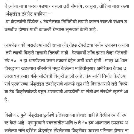
ने त्यांचा याचा फरक पडणार नसला तरी सॅमसंग , आसुस , तोशिबा यासारख्या
अँड्रॉइड टॅबलेट बनविणा –
या कंपन्यांनी विंडोज ८ टॅबलेटच्या निर्मितीची तयारी करून स्वतःचे स्थान ड
ळमळीत होणार याची काळजी घेण्यास सुरूवात केली आहे .
आयपॅड नको असलेल्यांसाठी सध्या अँड्रॉइड टॅबलेटचा पर्याय उपलब्ध असला
तरी त्याची विक्री म्हणावी तितकी नाही . गेल्यावर्षी लॉँच झाला तेव्हा गॅलेक्सी
टॅब १० . १ हा आयपॅडला उत्तम टक्कर देईल अशी चर्चा होती . मात्र अॅपल
विरुद्धच्या खटल्यात सॅमसंगने नमूद केलेल्या माहितीनुसार अमेरिकत केवळ ७
लाख १२ हजार गॅलेक्सीटॅबची विक्री झाली आहे . कंपन्यांनी निर्यात केलेल्या
सर्व प्रकारच्या अँड्रॉइड टॅबलेट्सचे आकडे खूप मोठे दिसतअसले तरी कित्ये
क टॅब विक्रेत्यांकडे पडून असल्याचे आयडीसी या संशोधन संस्थेने म्हटले आ
हे .
विडोंज ८ मुळे अँड्रॉइड पूर्णपणे इतिहासजमा होणार नाही हे देखील त्यांनी स्प
ष्ट केले आहे . प्रामुख्याने स्वस्तातीलआणि ७ ते १० इंच आकारात उपलब्ध अ
सलेल्या नॉन ब्रँडेड अँड्रॉइड टॅबलेटच्या विक्रीवर फारसा परिणाम होणार ना