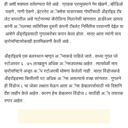
ही अशी शक्यता वर्तवण्यात येते आहे . ग्राहक प्रामुख्याने गेम खेळणे , व्हीडिओ
पाहणे , गाणी ऐकणे , इंटरनेट अॅक्सेस यासारख्या गोष्टींसाठी अँड्रॉइड टॅब
लेट वापरतील असे गार्टनरच्या कॅरोलिना मिलानेसी म्हणतात .हार्डवेअर उत्पाद
कांनी अॅपलच्या व्यतिरिक्त दुसरी कंपनी टॅबलेट निर्मितीस परवानगी देईल या
आशेने अँड्रॉइडसाठी गुगलबरोबर करार केला होता . मात्र आता त्यांनी माय
क्रोसॉफ्टसोबतही हातमिळवणी केली आहे .
अँड्रॉइडचे एक बलस्थान म्हणून अॅप्सकडे पाहिले जाते . सध्या गुगल प्ले
स्टोअरवर ६ . ७५ लाखाहून अधिक अॅप्सउपलब्ध आहेत . त्याचवेळी माय
क्रोसॉफ्टने अजून अॅप स्टोअरची घोषणा केलेली नाही . मात्र विंडोजकडे
अँड्रॉइडच्या कितीतरी पट अधिक अॅप्स असल्याचे तज्ज्ञ सांगतात . गुगलने
ही विंडोज ८ चा धोका लक्षात घेऊन आता अॅप्स डेव्हलपर्ससाठी नवे दिशानि
र्देश जाहीर केले आहेत . कारण हेच डेव्हलपर विंडोज ८ साठीही अॅप तयारक
रणार आहेत .