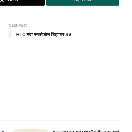
Next Post
HTC नवा स्‍मार्टफोन डिझायर SV