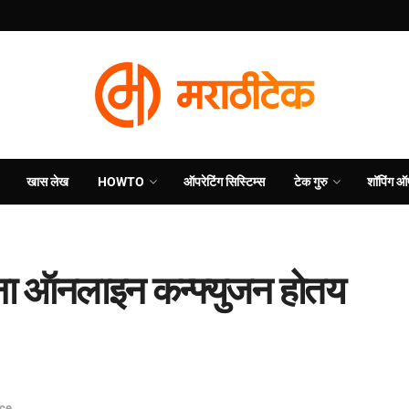
खास लेख
HOWTO
ऑपरेटिंग सिस्टिम्स
टेक गुरु
शॉपिंग ऑ
ना ऑनलाइन कन्फ्युजन होतय
ce