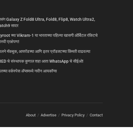
मसंग Galaxy Z Fold8 Ultra, Fold8, Flip8, Watch Ultra2,
tch9 सादर
yroot च्या Vikram-1 या भारताच्या पहिल्या खासगी ऑर्बिटल रॉकेटचे
्वी प्रक्षेपण!
लने मॅकबुक, आयपॅडच्या आणि इतर प्रॉडक्टच्या किंमती वाढवल्या
ED चे संस्थापक कुणाल शहा आता WhatsApp चे सीईओ!
गलच्या वर्कस्पेस अ‍ॅप्समध्ये नवीन आयकॉन्स
About
Advertise
Privacy Policy
Contact