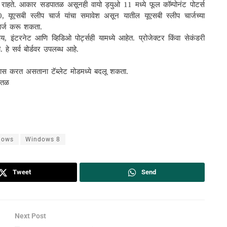
ष्य राहते. आकार सडपातळ असूनही वायो ड्युओ 11 मध्ये फूल कॉम्पोनंट पोटर्स
0, यूएसबी स्लीप चार्ज यांचा समावेश असून यातील यूएसबी स्लीप चार्जच्या
चार्ज करू शकता.
 इंटरनेट आणि व्हिडिओ पोर्ट्सही यामध्ये आहेत. प्रोजेक्टर किंवा सेकंडरी
ी. हे सर्व बोर्डवर उपलब्ध आहे.
प्रवास करत असताना टॅब्लेट मोडमध्ये बदलू शकता.
पातळ
dows
Windows 8
Tweet
Send
Next Post