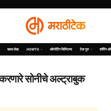
खास लेख
HOWTO
ऑपरेटिंग सिस्टिम्स
टेक गुरु
शॉपिंग ऑ
र करणारे सोनीचे अल्ट्राबुक