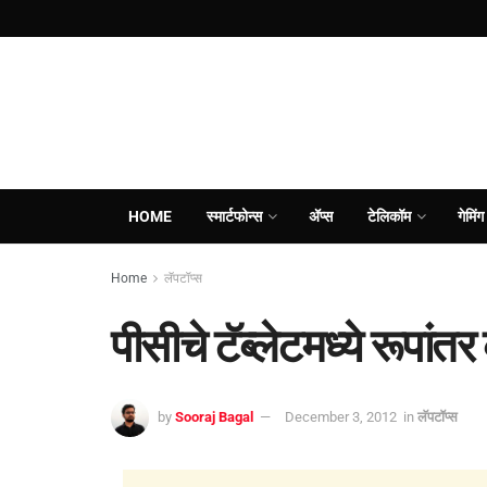
HOME
स्मार्टफोन्स
ॲप्स
टेलिकॉम
गेमिंग
Home
लॅपटॉप्स
पीसीचे टॅब्लेटमध्ये रूपांत
by
Sooraj Bagal
December 3, 2012
in
लॅपटॉप्स