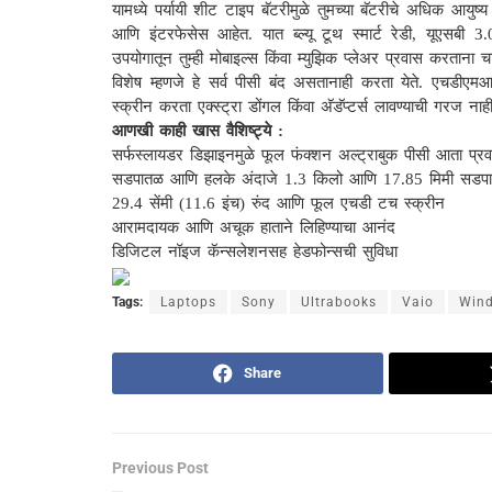
यामध्ये पर्यायी शीट टाइप बॅटरीमुळे तुमच्या बॅटरीचे अधिक आयु
आणि इंटरफेसेस आहेत. यात ब्ल्यू टूथ स्मार्ट रेडी, यूएसबी 3.
उपयोगातून तुम्ही मोबाइल्स किंवा म्युझिक प्लेअर प्रवास करताना 
विशेष म्हणजे हे सर्व पीसी बंद असतानाही करता येते. एचडीएमआय,
स्क्रीन करता एक्स्ट्रा डोंगल किंवा अ‍ॅडॅप्टर्स लावण्याची गरज नाह
आणखी काही खास वैशिष्ट्ये :
सर्फस्लायडर डिझाइनमुळे फूल फंक्शन अल्ट्राबुक पीसी आता 
सडपातळ आणि हलके अंदाजे 1.3 किलो आणि 17.85 मिमी सड
29.4 सेंमी (11.6 इंच) रुंद आणि फूल एचडी टच स्क्रीन
आरामदायक आणि अचूक हाताने लिहिण्याचा आनंद
डिजिटल नॉइज कॅन्सलेशनसह हेडफोन्सची सुविधा
Tags:
Laptops
Sony
Ultrabooks
Vaio
Win
Share
Previous Post