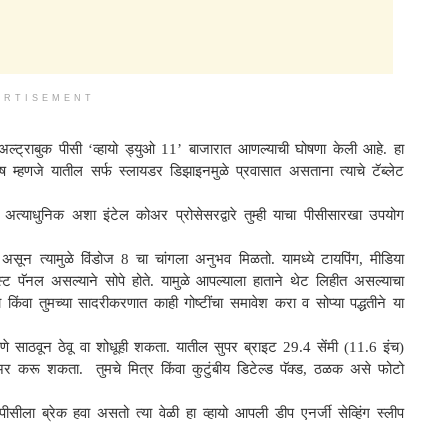
ERTISEMENT
 अल्ट्राबुक पीसी ‘व्हायो ड्युओ 11’ बाजारात आणल्याची घोषणा केली आहे. हा
ेष म्हणजे यातील सर्फ स्लायडर डिझाइनमुळे प्रवासात असताना त्याचे टॅब्लेट
त्याधुनिक अशा इंटेल कोअर प्रोसेसरद्वारे तुम्ही याचा पीसीसारखा उपयोग
असून त्यामुळे विंडोज 8 चा चांगला अनुभव मिळतो. यामध्ये टायपिंग, मीडिया
स्ट पॅनल असल्याने सोपे होते. यामुळे आपल्याला हाताने थेट लिहीत असल्याचा
ंवा तुमच्या सादरीकरणात काही गोष्टींचा समावेश करा व सोप्या पद्धतीने या
 सहजपणे साठवून ठेवू वा शोधूही शकता. यातील सुपर ब्राइट 29.4 सेंमी (11.6 इंच)
शेअर करू शकता. तुमचे मित्र किंवा कुटुंबीय डिटेल्ड पॅक्ड, ठळक असे फोटो
 पीसीला ब्रेक हवा असतो त्या वेळी हा व्हायो आपली डीप एनर्जी सेव्हिंग स्लीप