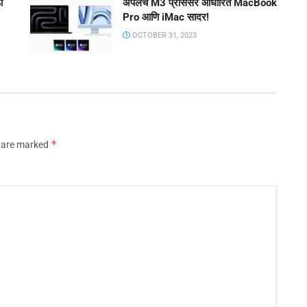
ा
ॲपलचे M3 प्रोसेसर आधारित MacBook
Pro आणि iMac सादर!
OCTOBER 31, 2023
*
s are marked