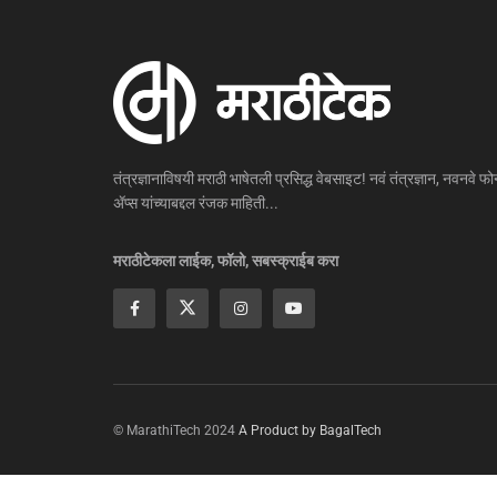
तंत्रज्ञानाविषयी मराठी भाषेतली प्रसिद्ध वेबसाइट! नवं तंत्रज्ञान, नवनवे फोन
ॲप्स यांच्याबद्दल रंजक माहिती...
मराठीटेकला लाईक, फॉलो, सबस्क्राईब करा
© MarathiTech 2024
A Product by BagalTech