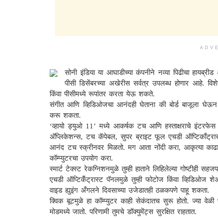
ADV
सोनी इंडिया या आघाडीच्या कंपनीने नव्या पिढीचा हायब्रीड
पीसी डिसेंबरच्या अखेरीस सर्वत्र उपलब्ध होणार आहे. विश
किंवा पीसीमध्ये रूपांतर करता येऊ शकते.
संगीत आणि व्हिडिओजचा आनंदही घेताना की बोर्ड बाजूला घेऊन अ
करू शकता.
‘व्हायो ड्युओ 11’ मध्ये आकर्षक टच आणि हस्ताक्षराचे इंटरफेस 
अ‍ॅप्लिकेशन्स, टच कॅपेबल, सुपर ब्राइट फूल एचडी ऑप्टिकाँट्रा
आनंद टच स्क्रीनवर मिळतो. मग आता नोंदी करा, आकृत्या काढा कि
कॉम्प्युटरचा उपयोग करा.
स्मार्ट टेक्स्ट रेकग्निशनमुळे तुम्ही हाताने लिहिलेल्या गोष्टीही
एचडी ऑप्टिकॅँट्रास्ट पॅनलमुळे तुम्ही फोटोज किंवा व्हिडिओज 
वाइड ह्युइंग अँगलने दिवसाच्या उजेडातही ठळकपणे पाहू शकता.
क्विक बूटमुळे हा कॉम्प्युटर काही सेकंदातच सुरू होतो. ज्या वेळी
मोडमध्ये जातो. परिणामी तुमचे डॉक्युमेंट्स सुरक्षित राहतात.