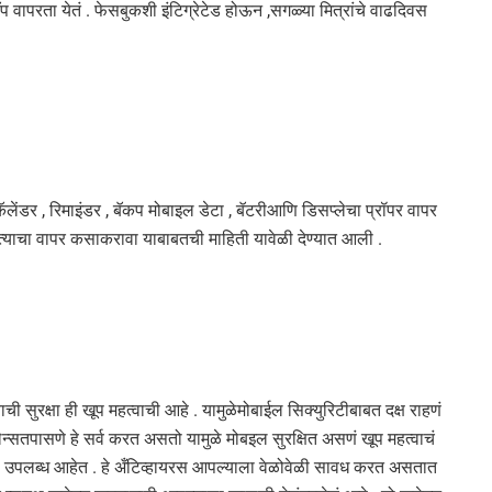
वापरता येतं . फेसबुकशी इंटिग्रेटेड होऊन ,सगळ्या मित्रांचे वाढदिवस
कॅलेंडर , रिमाइंडर , बॅकप मोबाइल डेटा , बॅटरीआणि डिसप्लेचा प्रॉपर वापर
त्याचा वापर कसाकरावा याबाबतची माहिती यावेळी देण्यात आली .
ी सुरक्षा ही खूप महत्वाची आहे . यामुळेमोबाईल सिक्युरिटीबाबत दक्ष राहणं
ेन्सतपासणे हे सर्व करत असतो यामुळे मोबइल सुरक्षित असणं खूप महत्वाचं
रस उपलब्ध आहेत . हे अँटिव्हायरस आपल्याला वेळोवेळी सावध करत असतात