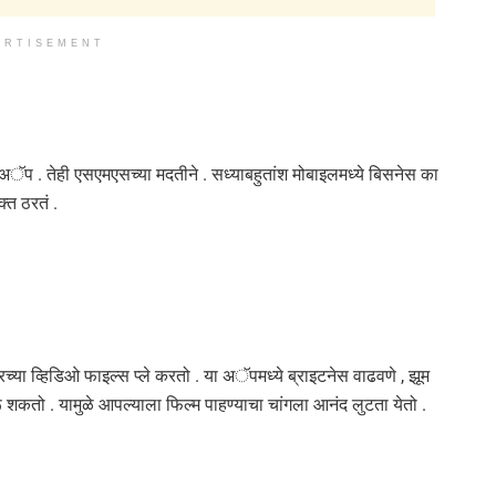
ERTISEMENT
अॅप . तेही एसएमएसच्या मदतीने . सध्याबहुतांश मोबाइलमध्ये बिसनेस का
क्त ठरतं .
च्या व्हिडिओ फाइल्स प्ले करतो . या अॅपमध्ये ब्राइटनेस वाढवणे , झूम
शकतो . यामुळे आपल्याला फिल्म पाहण्याचा चांगला आनंद लुटता येतो .