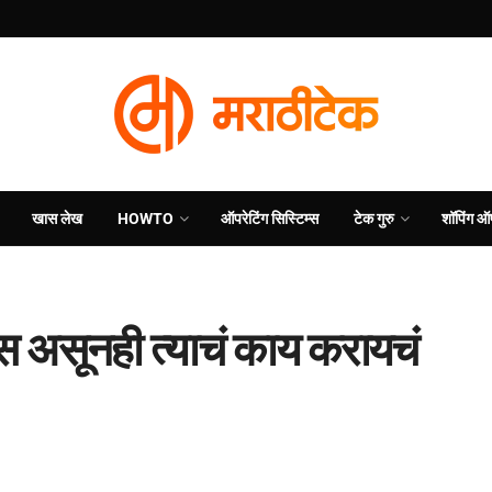
खास लेख
HOWTO
ऑपरेटिंग सिस्टिम्स
टेक गुरु
शॉपिंग ऑ
स असूनही त्याचं काय करायचं