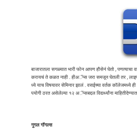
बाजारातला सगळ्यात भारी फोन आपण हौसेनं घेतो , पणत्याचा वाप
करायचं ते कळत नाही . हीअॅप्स जरा समजून घेतली तर , लाइफ 
ध्ये याच विषयावर सेमिनार झालं . वसईच्या वर्तक कॉलेजमध्ये 
पयोगी ठरत असेलेल्या १२ अॅप्सबद्दल विद्यर्थ्यांना माहितीदेण्य
गुगल गॉगल्स