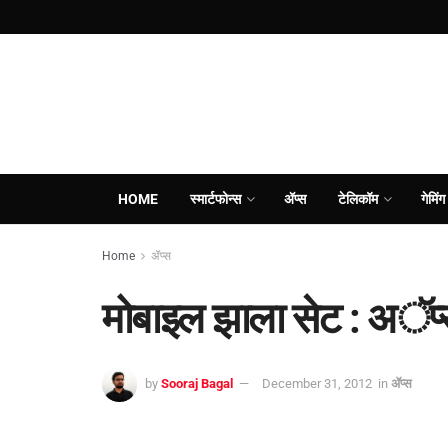
HOME
स्मार्टफोन्स
ॲप्स
टेलिकॉम
गेमिंग
Home
ॲप्स
मोबाइल झाला सेट : अॅप्
by
Sooraj Bagal
December 31, 2012
in
ॲप्स