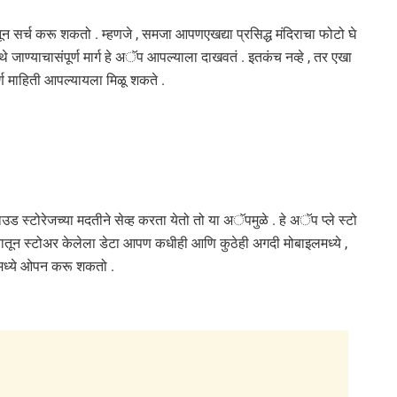
 सर्च करू शकतो . म्हणजे , समजा आपणएखद्या प्रसिद्ध मंदिराचा फोटो घे
जाण्याचासंपूर्ण मार्ग हे अॅप आपल्याला दाखवतं . इतकंच नव्हे , तर एखा
ूर्ण माहिती आपल्यायला मिळू शकते .
ाउड स्टोरेजच्या मदतीने सेव्ह करता येतो तो या अॅपमुळे . हे अॅप प्ले स्टो
यातून स्टोअर केलेला डेटा आपण कधीही आणि कुठेही अगदी मोबाइलमध्ये ,
टरमध्ये ओपन करू शकतो .