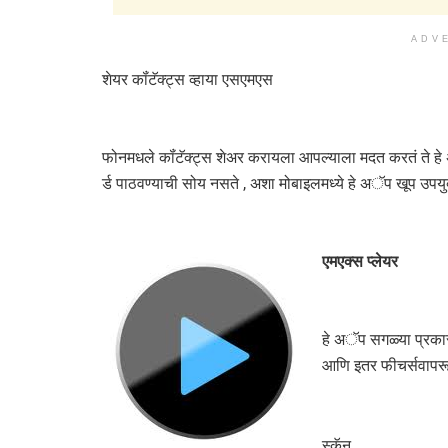
ADV
शेयर कॉंटॅक्ट्स व्हाया एसएमएस
फोनमधले कॉंटॅक्ट्स शेअर करायला आपल्याला मदत करतं ते हे 
र्ड पाठवण्याची सोय नसते , अशा मोबाइलमध्ये हे अॅप खूप उपयु
एमएक्स प्लेयर
हे अॅप सगळ्या प्रकार
आणि इतर फीचर्सवापरू 
स्कॅन