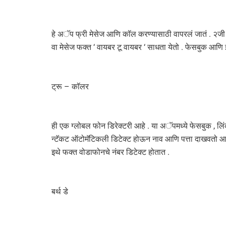
हे अॅप फ्री मेसेज आणि कॉल करण्यासाठी वापरलं जातं . २ज
वा मेसेज फक्त ‘ वायबर टू वायबर ‘ साधता येतो . फेसबुक आणि 
ट्रू – कॉलर
ही एक ग्लोबल फोन डिरेक्टरी आहे . या अॅपमध्ये फेसबुक , ल
न्टॅकट ऑटोमॅटिकली डिटेक्ट होऊन नाव आणि पत्ता दाखवतो आणि
इथे फक्त वोडाफोनचे नंबर डिटेक्ट होतात .
बर्थ डे