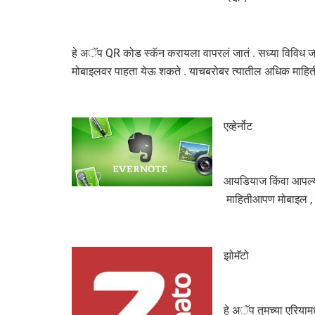
हे अॅप QR कोड स्कॅन करायला वापरलं जातं . सध्या विविध ज
मोबाइलवर पाहता येऊ शकते . याचबरोबर त्यातील अधिक माहित
एव्हेर्नोट
आयडियाज किंवा आपल्या 
माहितीआपण मोबाइल , 
झोमॅटो
हे अॅप तुमच्या एरियामध