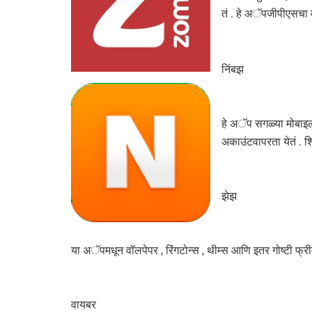
तं . हे अॅपजीपीएसचा 
निंबझ
हे अॅप सगळ्या मोबाइल
अकाउंटवापरता येतं . श
झेझ
या अॅपमधून वॉलपेपर , रिंगटोन्स , थीम्स आणि इतर गोष्टी फ्
वायबर