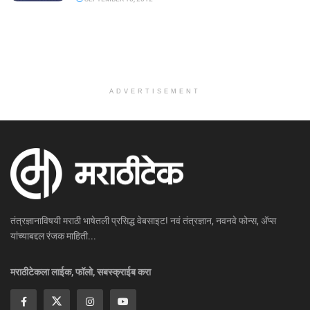
ADVERTISEMENT
तंत्रज्ञानाविषयी मराठी भाषेतली प्रसिद्ध वेबसाइट! नवं तंत्रज्ञान, नवनवे फोन्स, ॲप्स
यांच्याबद्दल रंजक माहिती...
मराठीटेकला लाईक, फॉलो, सबस्क्राईब करा