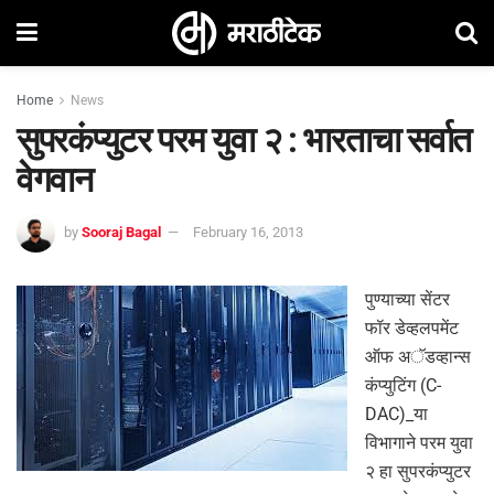
Home
News
सुपरकंप्युटर परम युवा २ : भारताचा सर्वात
वेगवान
by
Sooraj Bagal
February 16, 2013
पुण्याच्या सेंटर
फॉर डेव्हलपमेंट
ऑफ अॅडव्हान्स
कंप्युटिंग (C-
DAC)_या
विभागाने परम युवा
२ हा सुपरकंप्युटर