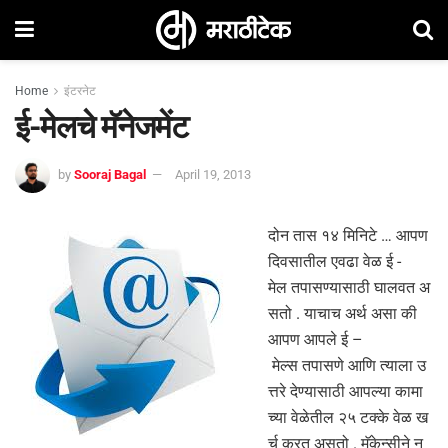
Home
इंटरनेट
ई-मेलचे मॅनेजमेंट
by
Sooraj Bagal
April 19, 2013
दोन तास १४ मिनिटे … आपण
दिवसातील एवढा वेळ ई -
मेल तपासण्यासाठी घालवत अ
सतो . याचाच अर्थ असा की
आपण आपले ई –
मेल्स तपासणे आणि त्याला उ
त्तरे देण्यासाठी आपल्या कामा
च्या वेळेतील २५ टक्के वेळ ख
र्च करत असतो . मॅकेन्सीने नु