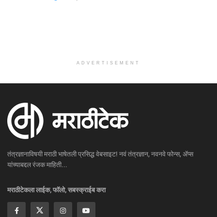
ADVERTISEMENT
तंत्रज्ञानाविषयी मराठी भाषेतली प्रसिद्ध वेबसाइट! नवं तंत्रज्ञान, नवनवे फोन्स, ॲप्स
यांच्याबद्दल रंजक माहिती...
मराठीटेकला लाईक, फॉलो, सबस्क्राईब करा