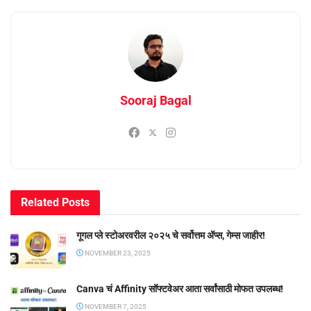
Sooraj Bagal
Related
Posts
गूगल प्ले स्टोअरवरील २०२५ चे सर्वोत्तम ॲप्स, गेम्स जाहीर!
NOVEMBER 23, 2025
Canva चं Affinity सॉफ्टवेअर आता सर्वांसाठी मोफत उपलब्ध!
NOVEMBER 7, 2025