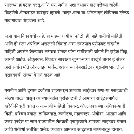
सारख्या हायटेक वस्तू आणि घर, जमीन अशा स्थावर मालमत्तेच्या खरेदी-
विक्रीचे ऑनलाइन व्यवहार व्हायचे. मात्र आता या ऑनलाइन शॉपिंगचा ट्रेण्ड
गावागावात पोहचला आहे.
‘मला गाय विकायची आहे. हा माझ्या गायीचा फोटो. ही आहे गायीची माहिती
आणि ही मला अपेक्षित असलेली किंमत’ अशा स्वरुपात प्रॉडक्ट संदर्भात
माहिती अपडेट केल्यावर लगेचच शेतक-यांना गायीसाठी चांगले गि-हाईक मिळू
लागले आहेत. ओएलक्स, क्विकर सारख्या जुन्या-नव्या वस्तूंचे बायर टू सेलर
असे सर्वात मोठे ऑनलाइन मार्केट असणा-या वेबसाईटवर ग्रामीण भागातील
ग्राहकांची संख्या वेगाने वाढत आहे.
ग्रामीण आणि दुय्यम दर्जांच्या शहरामधून आमच्या साईटवर येणा-या ग्राहकांची
संख्या वाढत असून त्यांच्याकडील प्रॉडक्टची ते आमच्या साईट्समार्फत
खरेदी-विक्री करत असल्याची माहिती क्विकर, ओएलएक्सच्या अधिका-यांनी
दिली. पश्चिम बंगाल, तामिळनाडू, कर्नाटक, महाराष्ट्र, ओदीशा, आसाम आणि
उत्तर प्रदेश या सात राज्यातील शेतकरी प्रामुख्याने आमच्या साइटवर येतात.
त्यांचे शेतीशी संबंधित अनेक व्यवहार आमच्या साइटच्या माध्यमातून होतात,