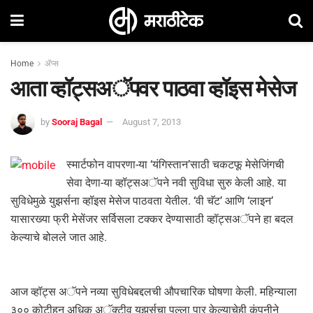
Home
ॲप्स
आता व्हॉट्सअॅपवर पाठवा व्हॉइस मेसेज
by
Sooraj Bagal
August 7, 2013
स्मार्टफोन वापरणा-या ‘यंगिस्तान’साठी चकटफू मेसेजिंगची
सेवा देणा-या व्हॉट्सअॅपने नवी सुविधा सुरु केली आहे. या
सुविधेमुळे युझर्सना व्हॉइस मेसेज पाठवता येतील. ‘वी चॅट’ आणि ‘लाइन’
यासारख्या फ्री मेसेंजर सर्विसला टक्कर देण्यासाठी व्हॉट्सअॅपने हा बदल
केल्याचे बोलले जात आहे.
आज व्हॉट्स अॅपने नव्या सुविधेबद्दलची औपचारिक घोषणा केली. महिन्याला
३०० कोटीहून अधिक अॅक्टीव यूझर्सचा पल्ला पार केल्याचेही कंपनीने