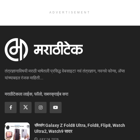
ADVERTISEMENT
तंत्रज्ञानाविषयी मराठी भाषेतली प्रसिद्ध वेबसाइट! नवं तंत्रज्ञान, नवनवे फोन्स, ॲप्स
यांच्याबद्दल रंजक माहिती...
मराठीटेकला लाईक, फॉलो, सबस्क्राईब करा
सॅमसंग Galaxy Z Fold8 Ultra, Fold8, Flip8, Watch
Ultra2, Watch9 सादर
JULY 24, 2026