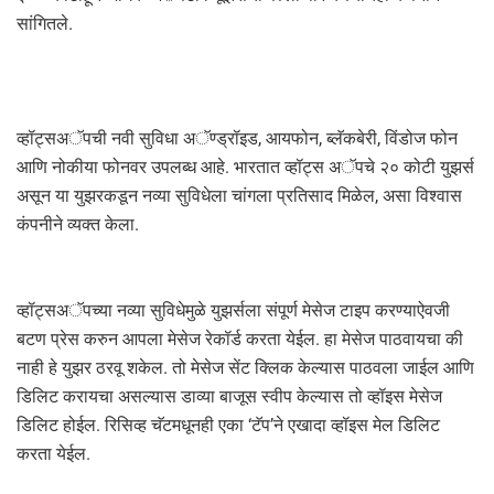
सांगितले.
व्हॉट्सअॅपची नवी सुविधा अॅण्ड्रॉइड, आयफोन, ब्लॅकबेरी, विंडोज फोन
आणि नोकीया फोनवर उपलब्ध आहे. भारतात व्हॉट्स अॅपचे २० कोटी युझर्स
असून या युझरकडून नव्या सुविधेला चांगला प्रतिसाद मिळेल, असा विश्वास
कंपनीने व्यक्त केला.
व्हॉट्सअॅपच्या नव्या सुविधेमुळे युझर्सला संपूर्ण मेसेज टाइप करण्याऐवजी
बटण प्रेस करुन आपला मेसेज रेकॉर्ड करता येईल. हा मेसेज पाठवायचा की
नाही हे युझर ठरवू शकेल. तो मेसेज सेंट क्लिक केल्यास पाठवला जाईल आणि
डिलिट करायचा असल्यास डाव्या बाजूस स्वीप केल्यास तो व्हॉइस मेसेज
डिलिट होईल. रिसिव्ह चॅटमधूनही एका ‘टॅप’ने एखादा व्हॉइस मेल डिलिट
करता येईल.