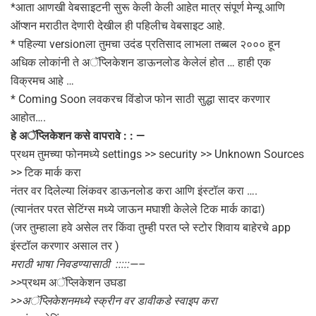
*आता आणखी वेबसाइटनी सुरू केली केली आहेत मात्र संपूर्ण मेन्यू आणि
ऑप्शन मराठीत देणारी देखील ही पहिलीच वेबसाइट आहे.
* पहिल्या versionला तुमचा उदंड प्रतिसाद लाभला तब्बल २००० हून
अधिक लोकांनी ते अॅप्लिकेशन डाऊनलोड केलेलं होत … हाही एक
विक्रमच आहे …
* Coming Soon लवकरच विंडोज फोन साठी सुद्धा सादर करणार
आहोत….
हे अॅप्लिकेशन कसे वापरावे : : —
प्रथम तुमच्या फोनमध्ये settings >> security >> Unknown Sources
>> टिक मार्क करा
नंतर वर दिलेल्या लिंकवर डाऊनलोड करा आणि इंस्टॉल करा ….
(त्यानंतर परत सेटिंग्स मध्ये जाऊन मघाशी केलेले टिक मार्क काढा)
(जर तुम्हाला हवे असेल तर किंवा तुम्ही परत प्ले स्टोर शिवाय बाहेरचे app
इंस्टॉल करणार असाल तर )
मराठी भाषा निवडण्यासाठी :::::—–
>>
प्रथम अॅप्लिकेशन उघडा
>>अॅप्लिकेशनमध्ये स्क्रीन वर डावीकडे स्वाइप करा