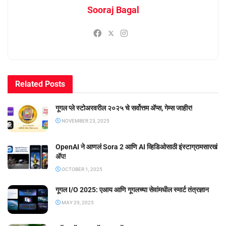
Sooraj Bagal
Related
Posts
गूगल प्ले स्टोअरवरील २०२५ चे सर्वोत्तम ॲप्स, गेम्स जाहीर!
NOVEMBER 23, 2025
OpenAI ने आणलं Sora 2 आणि AI व्हिडिओसाठी इंस्टाग्रामसारखं
अ‍ॅप!
OCTOBER 1, 2025
गूगल I/O 2025: एआय आणि गूगलच्या सेवांमधील स्मार्ट तंत्रज्ञान
MAY 29, 2025