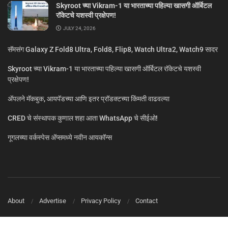
Skyroot च्या Vikram-1 या भारताच्या पहिल्या खासगी ऑर्बिटल
रॉकेटचे यशस्वी प्रक्षेपण!
JULY 24, 2026
सॅमसंग Galaxy Z Fold8 Ultra, Fold8, Flip8, Watch Ultra2, Watch9 सादर
Skyroot च्या Vikram-1 या भारताच्या पहिल्या खासगी ऑर्बिटल रॉकेटचे यशस्वी
प्रक्षेपण!
ॲपलने मॅकबुक, आयपॅडच्या आणि इतर प्रॉडक्टच्या किंमती वाढवल्या
CRED चे संस्थापक कुणाल शहा आता WhatsApp चे सीईओ!
गूगलच्या वर्कस्पेस अ‍ॅप्समध्ये नवीन आयकॉन्स
About
Advertise
Privacy Policy
Contact
© MarathiTech 2024
A Product by BagalTech