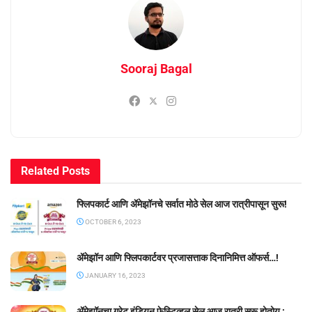
Sooraj Bagal
Related
Posts
फ्लिपकार्ट आणि ॲमेझॉनचे सर्वात मोठे सेल आज रात्रीपासून सुरू!
OCTOBER 6, 2023
ॲमेझॉन आणि फ्लिपकार्टवर प्रजासत्ताक दिनानिमित्त ऑफर्स…!
JANUARY 16, 2023
ॲमेझॉनचा ग्रेट इंडियन फेस्टिव्हल सेल आज रात्री सुरू होतोय :