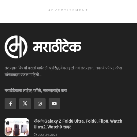
ADVERTISEMENT
तंत्रज्ञानाविषयी मराठी भाषेतली प्रसिद्ध वेबसाइट! नवं तंत्रज्ञान, नवनवे फोन्स, ॲप्स
यांच्याबद्दल रंजक माहिती...
मराठीटेकला लाईक, फॉलो, सबस्क्राईब करा
सॅमसंग Galaxy Z Fold8 Ultra, Fold8, Flip8, Watch
Ultra2, Watch9 सादर
JULY 24, 2026