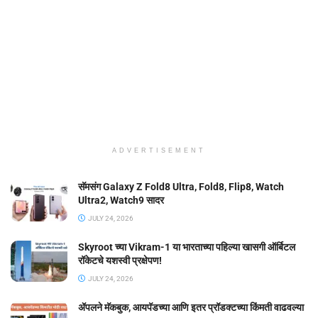
ADVERTISEMENT
सॅमसंग Galaxy Z Fold8 Ultra, Fold8, Flip8, Watch
Ultra2, Watch9 सादर
JULY 24, 2026
Skyroot च्या Vikram-1 या भारताच्या पहिल्या खासगी ऑर्बिटल
रॉकेटचे यशस्वी प्रक्षेपण!
JULY 24, 2026
ॲपलने मॅकबुक, आयपॅडच्या आणि इतर प्रॉडक्टच्या किंमती वाढवल्या