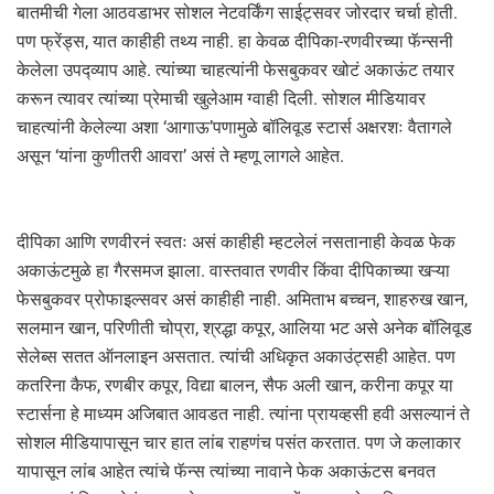
बातमीची गेला आठवडाभर सोशल नेटवर्किंग साईट्सवर जोरदार चर्चा होती.
पण फ्रेंड्स, यात काहीही तथ्य नाही. हा केवळ दीपिका-रणवीरच्या फॅन्सनी
केलेला उपद्व्याप आहे. त्यांच्या चाहत्यांनी फेसबुकवर खोटं अकाऊंट तयार
करून त्यावर त्यांच्या प्रेमाची खुलेआम ग्वाही दिली. सोशल मीडियावर
चाहत्यांनी केलेल्या अशा ‘आगाऊ’पणामुळे बॉलिवूड स्टार्स अक्षरशः वैतागले
असून ‘यांना कुणीतरी आवरा’ असं ते म्हणू लागले आहेत.
दीपिका आणि रणवीरनं स्वतः असं काहीही म्हटलेलं नसतानाही केवळ फेक
अकाऊंटमुळे हा गैरसमज झाला. वास्तवात रणवीर किंवा दीपिकाच्या खऱ्या
फेसबुकवर प्रोफाइल्सवर असं काहीही नाही. अमिताभ बच्चन, शाहरुख खान,
सलमान खान, परिणीती चोप्रा, श्रद्धा कपूर, आलिया भट असे अनेक बॉलिवूड
सेलेब्स सतत ऑनलाइन असतात. त्यांची अधिकृत अकाउंट्सही आहेत. पण
कतरिना कैफ, रणबीर कपूर, विद्या बालन, सैफ अली खान, करीना कपूर या
स्टार्सना हे माध्यम अजिबात आवडत नाही. त्यांना प्रायव्हसी हवी असल्यानं ते
सोशल मीडियापासून चार हात लांब राहणंच पसंत करतात. पण जे कलाकार
यापासून लांब आहेत त्यांचे फॅन्स त्यांच्या नावाने फेक अकाऊंटस बनवत