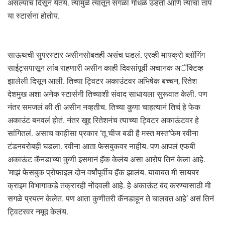
असल्याचं दिसून येतंय. त्यामुळे त्यातून सगळा गोंधळ उडतो आणि त्याचा ताप
या स्टार्सना होतोय.
साऊथची सुपरस्टार असीनसोबतही असंच घडलं. एरव्ही मायक्रो ब्लॉगिंग
साईट्सपासून लांब राहणारी असीन काही दिवसांपूर्वी अचानक अॅक्टिव्ह
झालेली दिसून आली. तिच्या ट्विटर अकाउंटवर अभिषेक बच्चन, रितेश
देशमुख अशा अनेक स्टार्सनी तिच्याशी संवाद साधायला सुरूवात केली. पण
नंतर समजलं की ती असीन नव्हतीच. तिच्या कुणा चाहत्यानं तिचं हे फेक
अकाउंट बनवलं होतं. नंतर खुद्द रितेशनंच त्याच्या ट्विटर अकाऊंटवर हे
सांगितलं. असाच काहीसा प्रकार ‘तू चीज बडी है मस्त मस्त’फेम रवीना
टंडनबरोबही घडला. रवीना आता फेसबुकवर नाहीय. पण आपलं एफबी
अकाऊंट कॅनडाच्या कुणी इसमानं हॅक केलंय असा आरोप तिनं केला आहे.
‘माझं फेसबुक प्रोफाइल दोन वर्षांपूर्वीच हॅक झालंय. याबाबत मी सायबर
क्राइम विभागाकडे तक्रारही नोंदवली आहे. हे अकाऊंट बंद करण्यासाठी मी
सगळे प्रयत्न केलेत. पण आता कुणीतरी कॅनडाहून ते चालवत आहे’ असं तिनं
ट्विटरवर नमूद केलंय.