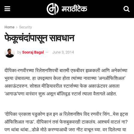
Home
Security
फेकूचंदांपासून सावधान
by
Sooraj Bagal
June 3, 2014
दीपिका-रणवीरच्या रिलेशनशिपची बातमी एफबीवर झळकली आणि अनेकांच्या
भुवया उंचावल्या. हा उपद्वव्याप केला होता त्यांच्या नावाच्या ‘अनऑफिशिअल’
अकाऊंटवरुन. सोशल मीडियावरील स्टार्सच्या फेक अकाऊंटवर असला
‘आगाऊ’पणा वारंवार सुरू असून बॉलिवूड स्टार्स त्याला वैतागले आहेत.
‘दीपिका प्रकाश पडुकोण इज इन अ रिलेशनशिप विद रणवीर सिंग…येस इट्स
ऑफिशिअल नाऊ’. दीपिकानं तसं फेसबुकवरही टाकलंय. आश्चर्य वाटलं ना?
पण थांबा थांबा…डोळे मोठे करण्याआधी जरा नीट वाचून घ्या. वर दिलेल्या या