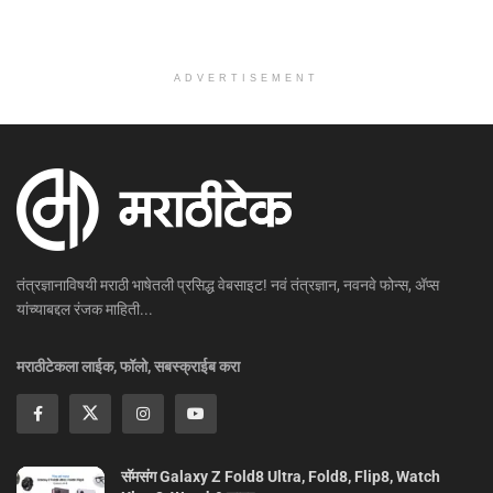
ADVERTISEMENT
तंत्रज्ञानाविषयी मराठी भाषेतली प्रसिद्ध वेबसाइट! नवं तंत्रज्ञान, नवनवे फोन्स, ॲप्स
यांच्याबद्दल रंजक माहिती...
मराठीटेकला लाईक, फॉलो, सबस्क्राईब करा
सॅमसंग Galaxy Z Fold8 Ultra, Fold8, Flip8, Watch