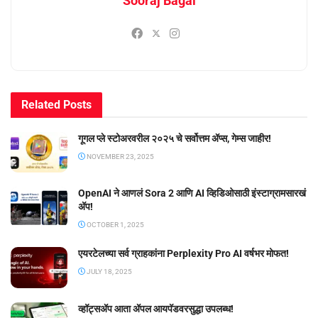
Sooraj Bagal
Related
Posts
गूगल प्ले स्टोअरवरील २०२५ चे सर्वोत्तम ॲप्स, गेम्स जाहीर!
NOVEMBER 23, 2025
OpenAI ने आणलं Sora 2 आणि AI व्हिडिओसाठी इंस्टाग्रामसारखं
अ‍ॅप!
OCTOBER 1, 2025
एयरटेलच्या सर्व ग्राहकांना Perplexity Pro AI वर्षभर मोफत!
JULY 18, 2025
व्हॉट्सॲप आता ॲपल आयपॅडवरसुद्धा उपलब्ध!