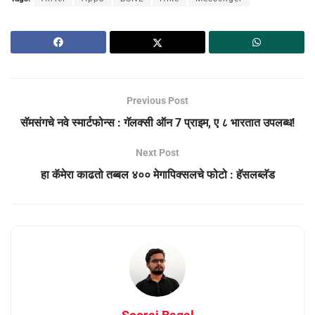
Previous Post
सॅमसंगचे नवे स्मार्टफोन्स : गॅलक्सी ऑन 7 प्राइम, ए ८ भारतात उपलब्ध!
Next Post
हा कॅमेरा काढतो तब्बल ४०० मेगापिक्सलचे फोटो : हॅसलब्लॅड