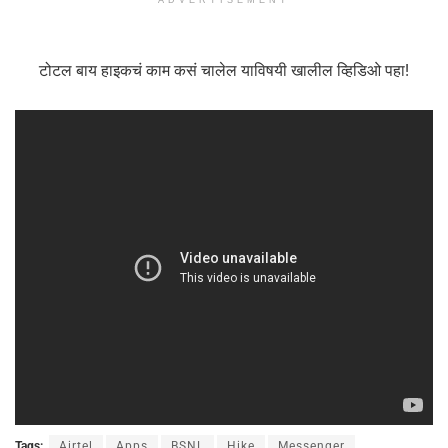
ADVERTISEMENT
टोटल बाय हाइकचं काम कसं चालेल याविषयी खालील व्हिडिओ पहा!
Tags:
Airtel
Apps
BSNL
Hike
Messenger