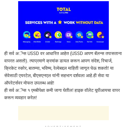
ही सर्व अॅप्स USSD वर आधारित आहेत (USSD आपण बॅलन्स तपासताना
वापरत असतो). त्याप्रमाणे क्रमांक डायल करून आपण संदेश, रिचार्ज,
क्रिकेट स्कोर, बातम्या, भविष्य, रेल्वेबद्दल माहिती जाणून घेऊ शकतो! या
सेवेसाठी एयरटेल, बीएसएनएल यांनी सहभाग दर्शवला आहे.ही सेवा या
ऑपरेटर्सवर मोफत उपलब्ध आहे!
ही सर्व अॅप्स १ एमबीपेक्षा कमी जागा घेतील! हाइक वॉलेट यूपीआयचा वापर
करून व्यवहार करेल!