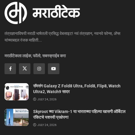
तंत्रज्ञानाविषयी मराठी भाषेतली प्रसिद्ध वेबसाइट! नवं तंत्रज्ञान, नवनवे फोन्स, ॲप्स
यांच्याबद्दल रंजक माहिती...
मराठीटेकला लाईक, फॉलो, सबस्क्राईब करा
सॅमसंग Galaxy Z Fold8 Ultra, Fold8, Flip8, Watch
Ultra2, Watch9 सादर
JULY 24, 2026
Skyroot च्या Vikram-1 या भारताच्या पहिल्या खासगी ऑर्बिटल
रॉकेटचे यशस्वी प्रक्षेपण!
JULY 24, 2026