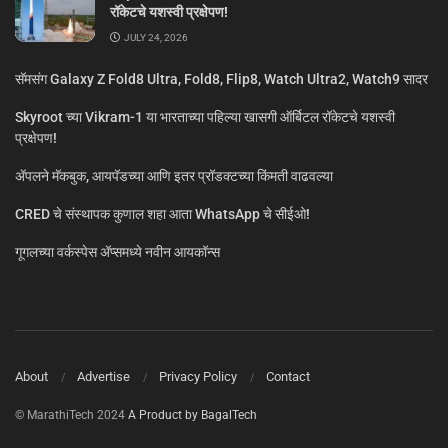
रॉकेटचे यशस्वी प्रक्षेपण!
JULY 24, 2026
सॅमसंग Galaxy Z Fold8 Ultra, Fold8, Flip8, Watch Ultra2, Watch9 सादर
Skyroot च्या Vikram-1 या भारताच्या पहिल्या खासगी ऑर्बिटल रॉकेटचे यशस्वी
प्रक्षेपण!
ॲपलने मॅकबुक, आयपॅडच्या आणि इतर प्रॉडक्टच्या किंमती वाढवल्या
CRED चे संस्थापक कुणाल शहा आता WhatsApp चे सीईओ!
गूगलच्या वर्कस्पेस अ‍ॅप्समध्ये नवीन आयकॉन्स
About
Advertise
Privacy Policy
Contact
© MarathiTech 2024
A Product by BagalTech