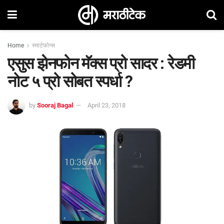
Home
स्मार्टफोन्स
एसुस झेनफोन मॅक्स प्रो सादर : रेडमी
नोट ५ प्रो सोबत स्पर्धा ?
by
Sooraj Bagal
April 23, 2018