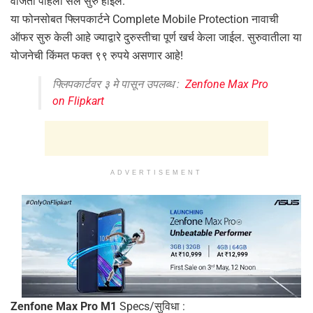
वाजता पहिला सेल सुरु होईल.
या फोनसोबत फ्लिपकार्टने Complete Mobile Protection नावाची
ऑफर सुरु केली आहे ज्याद्वारे दुरुस्तीचा पूर्ण खर्च केला जाईल. सुरुवातीला या
योजनेची किंमत फक्त ९९ रुपये असणार आहे!
फ्लिपकार्टवर ३ मे पासून उपलब्ध :
Zenfone Max Pro
on Flipkart
ADVERTISEMENT
Zenfone Max Pro M1
Specs/सुविधा :