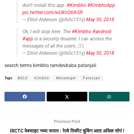
don’t install this app.
#Kimbho
#KimbhoApp
pic.twitter.com/wLWzO6lhSR
— Elliot Alderson (@fs0c131y)
May 30, 2018
Ok, I will stop here. The
#Kimbho
#android
#app
is a security disaster. I can access the
messages of all the users…🤦‍♂️
— Elliot Alderson (@fs0c131y)
May 30, 2018
search terms kimbho ramdevbaba patanjali
Tags:
BOLO
Kimbho
Messenger
Patanjali
Previous Post
IRCTC वेबसाइट नव्या रूपात : रेल्वे तिकीट बुकिंग आता अधिक सोपं !