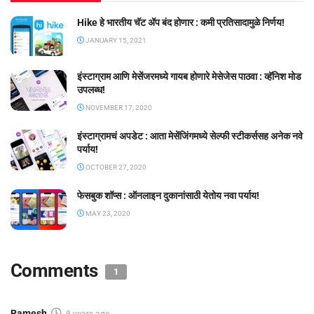
Hike हे भारतीय चॅट ॲप बंद होणार : कमी प्रतिसादामुळे निर्णय!
JANUARY 15, 2021
इंस्टाग्राम आणि मेसेंजरमध्ये गायब होणारे मेसेजेस पाठवा : व्हॅनिश मोड
उपलब्ध!
NOVEMBER 17, 2020
इंस्टाग्रामचं अपडेट : आता मेसेंजिंगमध्ये सेल्फी स्टीकर्ससह अनेक नवे
पर्याय!
OCTOBER 27, 2020
फेसबुक शॉप्स : ऑनलाइन दुकानांसाठी येतोय नवा पर्याय!
MAY 23, 2020
Comments
1
Ramesh
8 years ago