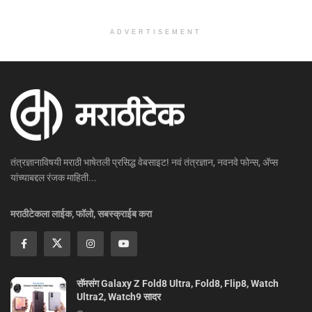
ADVERTISEMENT
तंत्रज्ञानाविषयी मराठी भाषेतली प्रसिद्ध वेबसाइट! नवं तंत्रज्ञान, नवनवे फोन्स, ॲप्स
यांच्याबद्दल रंजक माहिती...
मराठीटेकला लाईक, फॉलो, सबस्क्राईब करा
सॅमसंग Galaxy Z Fold8 Ultra, Fold8, Flip8, Watch
Ultra2, Watch9 सादर