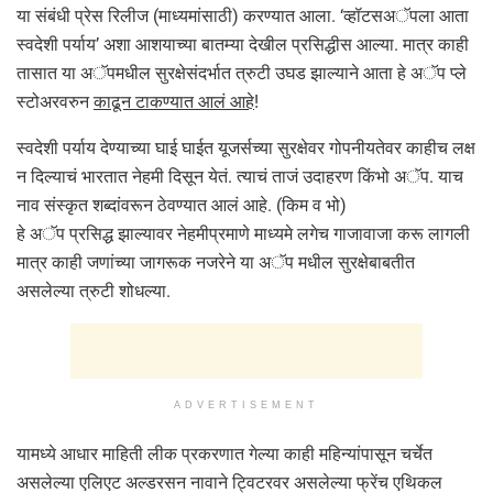
या संबंधी प्रेस रिलीज (माध्यमांसाठी) करण्यात आला. ‘व्हॉटसअॅपला आता
स्वदेशी पर्याय’ अशा आशयाच्या बातम्या देखील प्रसिद्धीस आल्या. मात्र काही
तासात या अॅपमधील सुरक्षेसंदर्भात त्रुटी उघड झाल्याने आता हे अॅप प्ले
स्टोअरवरुन
काढून टाकण्यात आलं आहे
!
स्वदेशी पर्याय देण्याच्या घाई घाईत यूजर्सच्या सुरक्षेवर गोपनीयतेवर काहीच लक्ष
न दिल्याचं भारतात नेहमी दिसून येतं. त्याचं ताजं उदाहरण किंभो अॅप. याच
नाव संस्कृत शब्दांवरून ठेवण्यात आलं आहे. (किम व भो)
हे अॅप प्रसिद्ध झाल्यावर नेहमीप्रमाणे माध्यमे लगेच गाजावाजा करू लागली
मात्र काही जणांच्या जागरूक नजरेने या अॅप मधील सुरक्षेबाबतीत
असलेल्या त्रुटी शोधल्या.
ADVERTISEMENT
यामध्ये आधार माहिती लीक प्रकरणात गेल्या काही महिन्यांपासून चर्चेत
असलेल्या एलिएट अल्डरसन नावाने ट्विटरवर असलेल्या फ्रेंच एथिकल