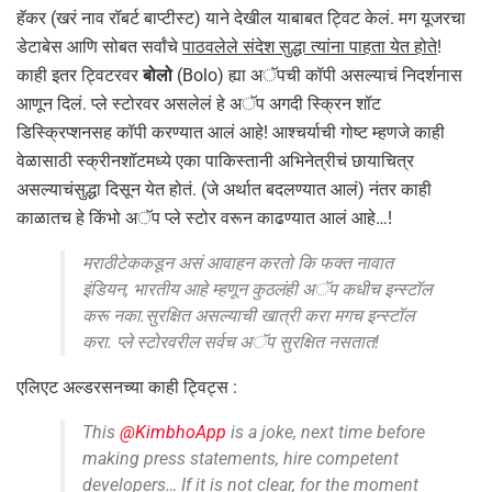
हॅकर (खरं नाव रॉबर्ट बाप्टीस्ट) याने देखील याबाबत ट्विट केलं. मग यूजरचा
डेटाबेस आणि सोबत सर्वांचे
पाठवलेले संदेश सुद्धा त्यांना पाहता येत होते
!
काही इतर ट्विटरवर
बोलो
(Bolo) ह्या अॅपची कॉपी असल्याचं निदर्शनास
आणून दिलं. प्ले स्टोरवर असलेलं हे अॅप अगदी स्क्रिन शॉट
डिस्क्रिप्शनसह कॉपी करण्यात आलं आहे! आश्चर्याची गोष्ट म्हणजे काही
वेळासाठी स्क्रीनशॉटमध्ये एका पाकिस्तानी अभिनेत्रीचं छायाचित्र
असल्याचंसुद्धा दिसून येत होतं. (जे अर्थात बदलण्यात आलं) नंतर काही
काळातच हे किंभो अॅप प्ले स्टोर वरून काढण्यात आलं आहे…!
मराठीटेककडून असं आवाहन करतो कि फक्त नावात
इंडियन, भारतीय आहे म्हणून कुठलंही अॅप कधीच इन्स्टॉल
करू नका.सुरक्षित असल्याची खात्री करा मगच इन्स्टॉल
करा. प्ले स्टोरवरील सर्वच अॅप सुरक्षित नसतात!
एलिएट अल्डरसनच्या काही ट्विट्स :
This
@KimbhoApp
is a joke, next time before
making press statements, hire competent
developers… If it is not clear, for the moment