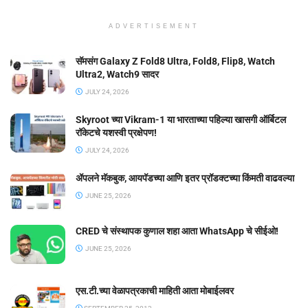
ADVERTISEMENT
सॅमसंग Galaxy Z Fold8 Ultra, Fold8, Flip8, Watch
Ultra2, Watch9 सादर
JULY 24, 2026
Skyroot च्या Vikram-1 या भारताच्या पहिल्या खासगी ऑर्बिटल
रॉकेटचे यशस्वी प्रक्षेपण!
JULY 24, 2026
ॲपलने मॅकबुक, आयपॅडच्या आणि इतर प्रॉडक्टच्या किंमती वाढवल्या
JUNE 25, 2026
CRED चे संस्थापक कुणाल शहा आता WhatsApp चे सीईओ!
JUNE 25, 2026
एस.टी.च्या वेळापत्रकाची माहिती आता मोबाईलवर