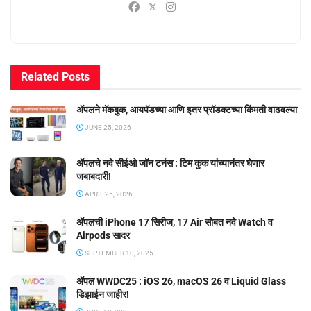
Related
Posts
ॲपलने मॅकबुक, आयपॅडच्या आणि इतर प्रॉडक्टच्या किंमती वाढवल्या
JUNE 25, 2026
ॲपलचे नवे सीईओ जॉन टर्नस : टिम कुक यांच्यानंतर घेणार
जबाबदारी!
APRIL 25, 2026
ॲपलची iPhone 17 सिरीज, 17 Air सोबत नवे Watch व
Airpods सादर
SEPTEMBER 10, 2025
ॲपल WWDC25 : iOS 26, macOS 26 व Liquid Glass
डिझाईन जाहीर!