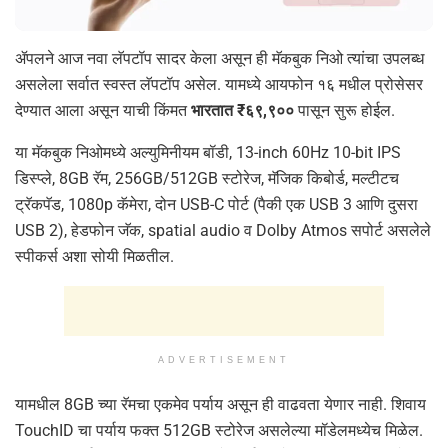
ॲपलने आज नवा लॅपटॉप सादर केला असून ही मॅकबुक निओ त्यांचा उपलब्ध
असलेला सर्वात स्वस्त लॅपटॉप असेल. यामध्ये आयफोन १६ मधील प्रोसेसर
देण्यात आला असून याची किंमत
भारतात ₹६९,९००
पासून सुरू होईल.
या मॅकबुक निओमध्ये अल्युमिनीयम बॉडी, 13-inch 60Hz 10-bit IPS
डिस्प्ले, 8GB रॅम, 256GB/512GB स्टोरेज, मॅजिक किबोर्ड, मल्टीटच
ट्रॅकपॅड, 1080p कॅमेरा, दोन USB-C पोर्ट (पैकी एक USB 3 आणि दुसरा
USB 2), हेडफोन जॅक, spatial audio व Dolby Atmos सपोर्ट असलेले
स्पीकर्स अशा सोयी मिळतील.
ADVERTISEMENT
यामधील 8GB च्या रॅमचा एकमेव पर्याय असून ही वाढवता येणार नाही. शिवाय
TouchID चा पर्याय फक्त 512GB स्टोरेज असलेल्या मॉडेलमध्येच मिळेल.