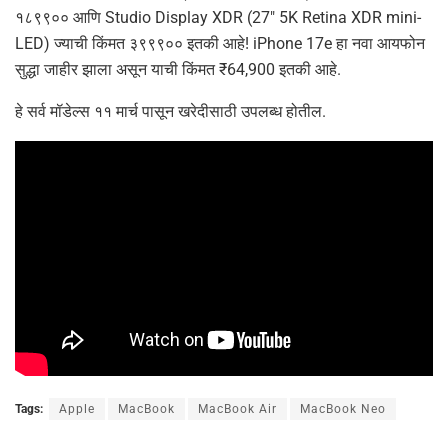
१८९९०० आणि Studio Display XDR (27″ 5K Retina XDR mini-
LED) ज्याची किंमत ३९९९०० इतकी आहे! iPhone 17e हा नवा आयफोन
सुद्धा जाहीर झाला असून याची किंमत ₹64,900 इतकी आहे.
हे सर्व मॉडेल्स ११ मार्च पासून खरेदीसाठी उपलब्ध होतील.
Tags:
Apple
MacBook
MacBook Air
MacBook Neo