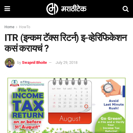
Home
HowTo
ITR (इन्कम टॅक्स रिटर्न) इ-व्हेरिफिकेशन
कसं करायचं ?
by
Swapnil Bhoite
July 29, 2018