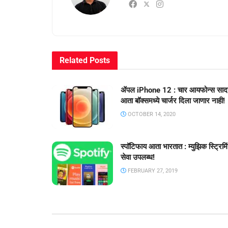
Related
Posts
ॲपल iPhone 12 : चार आयफोन्स साद
आता बॉक्समध्ये चार्जर दिला जाणार नाही!
OCTOBER 14, 2020
स्पॉटिफाय आता भारतात : म्युझिक स्ट्रिमि
सेवा उपलब्ध!
FEBRUARY 27, 2019