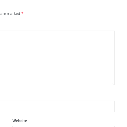
*
s are marked
Website