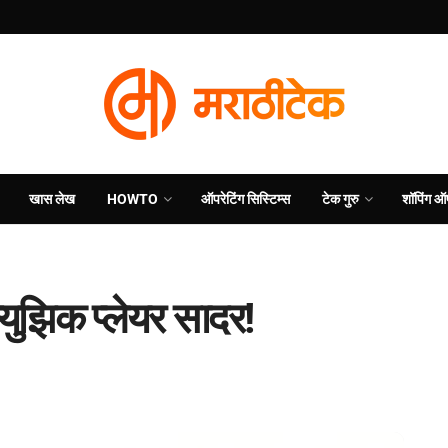
खास लेख
HOWTO
ऑपरेटिंग सिस्टिम्स
टेक गुरु
शॉपिंग ऑ
्युझिक प्लेयर सादर!