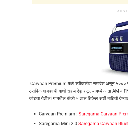
ADV
Carvaan Premium मध्ये स्पीकर्सचा समावेश असून ५००० गाण
ठराविक गायकांची गाणी सहज ऐकू शकू. यामध्ये आता AM व FM च
जोडता येतील! यामधील बॅटरी ५ तास टिकेल अशी माहिती देण्य
Carvaan Premium :
Saregama Carvaan Prem
Saregama Mini 2.0
Saregama Carvaan Blue