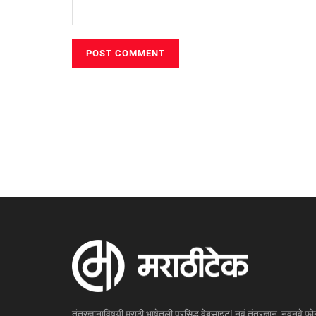
तंत्रज्ञानाविषयी मराठी भाषेतली प्रसिद्ध वेबसाइट! नवं तंत्रज्ञान, नवनवे फोन