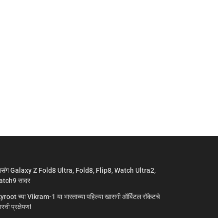
मसंग Galaxy Z Fold8 Ultra, Fold8, Flip8, Watch Ultra2,
tch9 सादर
yroot च्या Vikram-1 या भारताच्या पहिल्या खासगी ऑर्बिटल रॉकेटचे
्वी प्रक्षेपण!