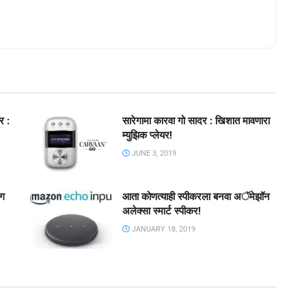
र :
सारेगामा कारवा गो सादर : खिशात मावणारा
म्युझिक प्लेयर!
JUNE 3, 2019
ंग
आता कोणत्याही स्पीकरला बनवा अॅमेझॉन
अलेक्सा स्मार्ट स्पीकर!
JANUARY 18, 2019