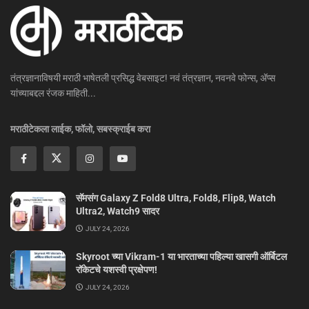
तंत्रज्ञानाविषयी मराठी भाषेतली प्रसिद्ध वेबसाइट! नवं तंत्रज्ञान, नवनवे फोन्स, ॲप्स
यांच्याबद्दल रंजक माहिती...
मराठीटेकला लाईक, फॉलो, सबस्क्राईब करा
सॅमसंग Galaxy Z Fold8 Ultra, Fold8, Flip8, Watch
Ultra2, Watch9 सादर
JULY 24, 2026
Skyroot च्या Vikram-1 या भारताच्या पहिल्या खासगी ऑर्बिटल
रॉकेटचे यशस्वी प्रक्षेपण!
JULY 24, 2026