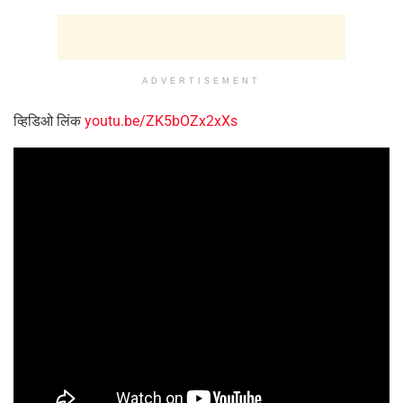
ADVERTISEMENT
व्हिडिओ लिंक
youtu.be/ZK5bOZx2xXs