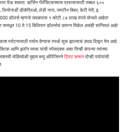
रत येऊ शकता. व्हर्जिन गॅलॅक्टिकच्याच प्रवासासाठी तब्बल ६००
स, लियोनार्डो डीकॅप्रिओ, लेडी गागा, जस्टीन बिबर, केटी पेरी, इ.
2,50,000 डॉलर्स म्हणजे जवळपास १ कोटी ८७ लाख रुपये मोजले आहेत!
ि यामधून 10 ते 15 बिलियन डॉलर्सचं उत्पन्न मिळेल असंही सांगितलं आहे!
श पर्यटनासाठी पर्याय देण्यास स्पर्धा सुरू झाल्याचं उघड दिसून येत आहे.
ॅलॅक्टिक आणि इलॉन मस्क यांची स्पेसएक्स अशा तिन्ही कंपन्या त्यांच्या
 यशस्वी मोहिमवेळी मुद्दाम ब्ल्यु ओरिजिनने
ट्विट करून
दोन्ही पर्यायांची
त.