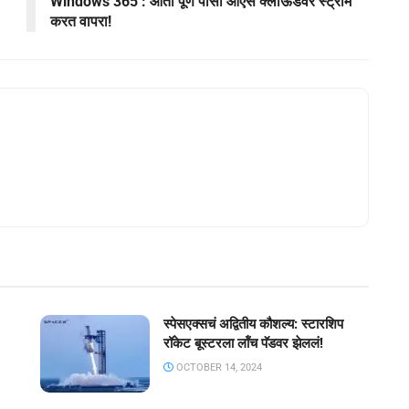
Windows 365 : आता पूर्ण पीसी ओएस क्लाऊडवर स्ट्रीम
करत वापरा!
स्पेसएक्सचं अद्वितीय कौशल्य: स्टारशिप
रॉकेट बूस्टरला लॉंच पॅडवर झेललं!
OCTOBER 14, 2024