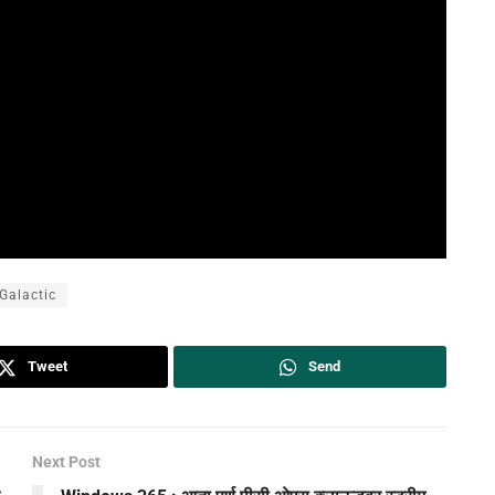
 Galactic
Tweet
Send
Next Post