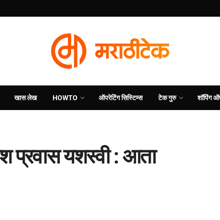
खास लेख
HOWTO
ऑपरेटिंग सिस्टिम्स
टेक गुरु
शॉपिंग ऑ
काश प्रवास यशस्वी : आता