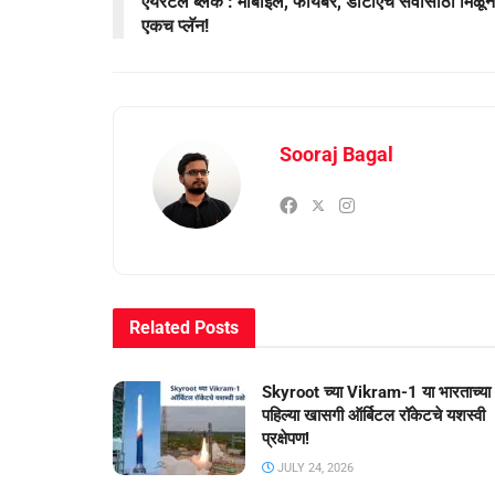
एयरटेल ब्लॅक : मोबाइल, फायबर, डीटीएच सर्वांसाठी मिळून
एकच प्लॅन!
Sooraj Bagal
Related
Posts
Skyroot च्या Vikram-1 या भारताच्या
पहिल्या खासगी ऑर्बिटल रॉकेटचे यशस्वी
प्रक्षेपण!
JULY 24, 2026