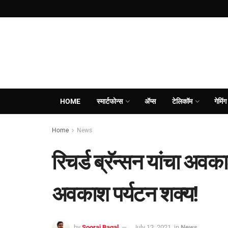
HOME
स्मार्टफोन्स
ॲप्स
टेलिकॉम
गेमिंग
Home
News
रिचर्ड ब्रॅन्सन यांचा अव
अवकाश पर्यटन शक्य!
by
Sooraj Bagal
July 12, 2021
in
News