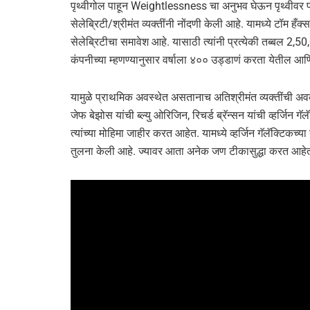
पृथ्वीगोल पाहून Weightlessness चा अनुभव घेऊन पृथ्वीवर प
सेलेब्रिटी/श्रीमंत व्यक्तींनी नोंदणी केली आहे. यामध्ये टॉम हँक्
सेलेब्रिटीचा समावेश आहे. यासाठी त्यांनी प्रत्येकी तब्बल 
कंपनीच्या म्हणण्यानुसार वर्षाला ४०० उड्डाणं करता येतील आण
यामुळे प्राथमिक अवस्थेत असतानाच अतिश्रीमंत व्यक्तींची अवका
जेफ बेझोस यांची ब्ल्यु ओरिजिन, रिचर्ड ब्रॅन्सन यांची व्हर्जिन ग
त्यांच्या मोहिमा जाहीर करत आहेत. यामध्ये व्हर्जिन गॅलॅक्टिकच्या
तुलना केली आहे. ज्यावर आता अनेक जण टीकासुद्धा करत आहे