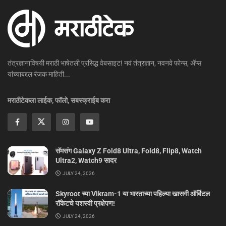
तंत्रज्ञानाविषयी मराठी भाषेतली प्रसिद्ध वेबसाइट! नवं तंत्रज्ञान, नवनवे फोन्स, ॲप्स
यांच्याबद्दल रंजक माहिती...
मराठीटेकला लाईक, फॉलो, सबस्क्राईब करा
सॅमसंग Galaxy Z Fold8 Ultra, Fold8, Flip8, Watch
Ultra2, Watch9 सादर
JULY 24, 2026
Skyroot च्या Vikram-1 या भारताच्या पहिल्या खासगी ऑर्बिटल
रॉकेटचे यशस्वी प्रक्षेपण!
JULY 24, 2026