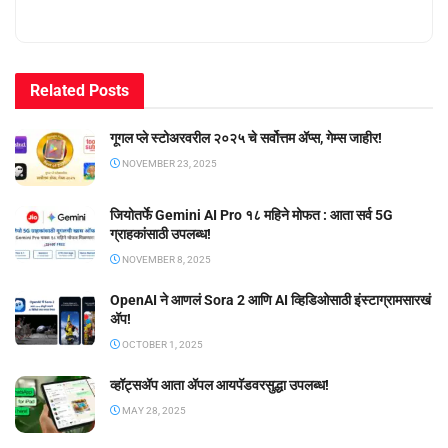
Related
Posts
गूगल प्ले स्टोअरवरील २०२५ चे सर्वोत्तम ॲप्स, गेम्स जाहीर!
NOVEMBER 23, 2025
जियोतर्फे Gemini AI Pro १८ महिने मोफत : आता सर्व 5G
ग्राहकांसाठी उपलब्ध!
NOVEMBER 8, 2025
OpenAI ने आणलं Sora 2 आणि AI व्हिडिओसाठी इंस्टाग्रामसारखं
अ‍ॅप!
OCTOBER 1, 2025
व्हॉट्सॲप आता ॲपल आयपॅडवरसुद्धा उपलब्ध!
MAY 28, 2025