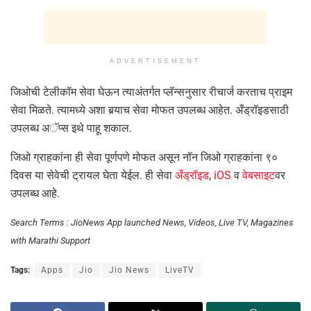
ADVERTISEMENT
जिओची टेलीकॉम सेवा घेऊन त्याअंतर्गत प्लॅन्सनुसार रीचार्ज करताच प्राइम
सेवा मिळते. त्यामध्ये अशा बर्‍याच सेवा मोफत उपलब्ध आहेत. अँड्रॉइडसाठी
उपलब्ध अॅप्स इथे पाहू शकाल.
जिओ ग्राहकांना ही सेवा पूर्णपणे मोफत असून नॉन जिओ ग्राहकांना ९०
दिवस या सेवेची ट्रायल घेता येईल. ही सेवा
अँड्रॉइड
,
iOS
व
वेबसाइट
वर
उपलब्ध आहे.
Search Terms : JioNews App launched News, Videos, Live TV, Magazines
with Marathi Support
Tags:
Apps
Jio
Jio News
LiveTV