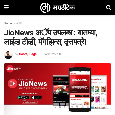
Home
ॲप्स
JioNews अॅप उपलब्ध : बातम्या,
लाईव्ह टीव्ही, मॅगझिन्स, वृत्तपत्रे!
by
Sooraj Bagal
April 26, 2019