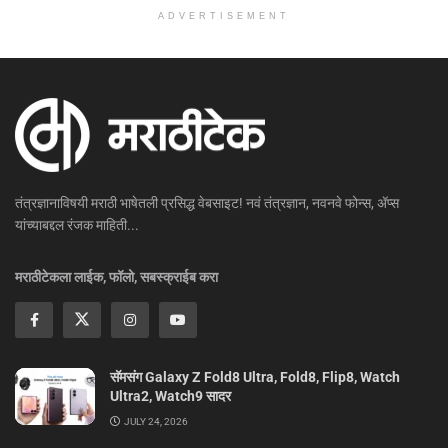
ADVERTISEMENT
तंत्रज्ञानाविषयी मराठी भाषेतली प्रसिद्ध वेबसाइट! नवं तंत्रज्ञान, नवनवे फोन्स, ॲप्स
यांच्याबद्दल रंजक माहिती...
मराठीटेकला लाईक, फॉलो, सबस्क्राईब करा
सॅमसंग Galaxy Z Fold8 Ultra, Fold8, Flip8, Watch
Ultra2, Watch9 सादर
JULY 24, 2026