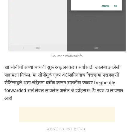
Source : WABetaInfo
ह्या सोयीची सध्या चाचणी सुरू असू लवकरच सर्वांसाठी उपलब्ध झालेली
पाहायला मिळेल. या सोयीमुळे ग्रुप अॅडमिननाच दिसणार्‍या प्रायव्हसी
सेटिंग्सद्वारे अशा संदेशना ब्लॉक करून शकतील ज्यावर frequently
forwarded असं लेबल लावलेल असेल जे व्हॉट्सअॅप स्वतःच लावणार
आहे!
ADVERTISEMENT