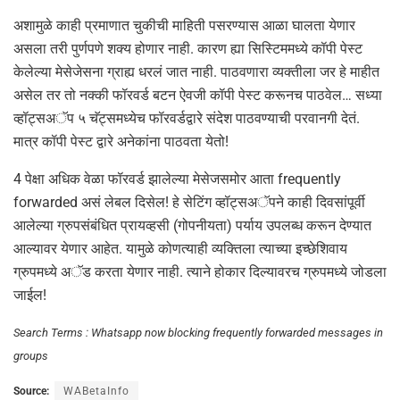
अशामुळे काही प्रमाणात चुकीची माहिती पसरण्यास आळा घालता येणार
असला तरी पुर्णपणे शक्य होणार नाही. कारण ह्या सिस्टिममध्ये कॉपी पेस्ट
केलेल्या मेसेजेसना ग्राह्य धरलं जात नाही. पाठवणारा व्यक्तीला जर हे माहीत
असेल तर तो नक्की फॉरवर्ड बटन ऐवजी कॉपी पेस्ट करूनच पाठवेल… सध्या
व्हॉट्सअॅप ५ चॅट्समध्येच फॉरवर्डद्वारे संदेश पाठवण्याची परवानगी देतं.
मात्र कॉपी पेस्ट द्वारे अनेकांना पाठवता येतो!
4 पेक्षा अधिक वेळा फॉरवर्ड झालेल्या मेसेजसमोर आता frequently
forwarded असं लेबल दिसेल! हे सेटिंग व्हॉट्सअॅपने काही दिवसांपूर्वी
आलेल्या ग्रुपसंबंधित प्रायव्हसी (गोपनीयता) पर्याय उपलब्ध करून देण्यात
आल्यावर येणार आहेत. यामुळे कोणत्याही व्यक्तिला त्याच्या इच्छेशिवाय
ग्रुपमध्ये अॅड करता येणार नाही. त्याने होकार दिल्यावरच ग्रुपमध्ये जोडला
जाईल!
Search Terms : Whatsapp now blocking frequently forwarded messages in
groups
Source:
WABetaInfo