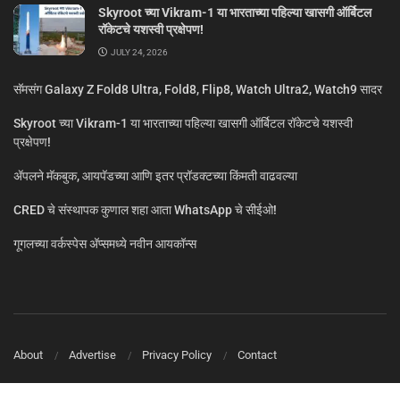
Skyroot च्या Vikram-1 या भारताच्या पहिल्या खासगी ऑर्बिटल
रॉकेटचे यशस्वी प्रक्षेपण!
JULY 24, 2026
सॅमसंग Galaxy Z Fold8 Ultra, Fold8, Flip8, Watch Ultra2, Watch9 सादर
Skyroot च्या Vikram-1 या भारताच्या पहिल्या खासगी ऑर्बिटल रॉकेटचे यशस्वी
प्रक्षेपण!
ॲपलने मॅकबुक, आयपॅडच्या आणि इतर प्रॉडक्टच्या किंमती वाढवल्या
CRED चे संस्थापक कुणाल शहा आता WhatsApp चे सीईओ!
गूगलच्या वर्कस्पेस अ‍ॅप्समध्ये नवीन आयकॉन्स
About
Advertise
Privacy Policy
Contact
© MarathiTech 2024
A Product by BagalTech