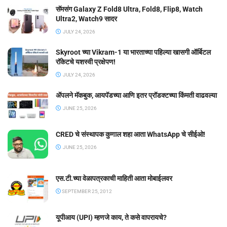
सॅमसंग Galaxy Z Fold8 Ultra, Fold8, Flip8, Watch
Ultra2, Watch9 सादर
JULY 24, 2026
Skyroot च्या Vikram-1 या भारताच्या पहिल्या खासगी ऑर्बिटल
रॉकेटचे यशस्वी प्रक्षेपण!
JULY 24, 2026
ॲपलने मॅकबुक, आयपॅडच्या आणि इतर प्रॉडक्टच्या किंमती वाढवल्या
JUNE 25, 2026
CRED चे संस्थापक कुणाल शहा आता WhatsApp चे सीईओ!
JUNE 25, 2026
एस.टी.च्या वेळापत्रकाची माहिती आता मोबाईलवर
SEPTEMBER 25, 2012
यूपीआय (UPI) म्हणजे काय, ते कसे वापरायचे?