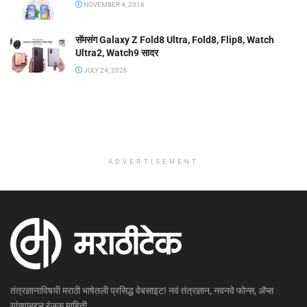
NOVEMBER 4, 2016
सॅमसंग Galaxy Z Fold8 Ultra, Fold8, Flip8, Watch
Ultra2, Watch9 सादर
JULY 24, 2026
ADVERTISEMENT
तंत्रज्ञानाविषयी मराठी भाषेतली प्रसिद्ध वेबसाइट! नवं तंत्रज्ञान, नवनवे फोन्स, ॲप्स
यांच्याबद्दल रंजक माहिती...