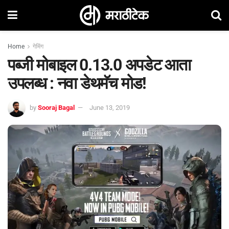
Home
गेमिंग
पब्जी मोबाइल 0.13.0 अपडेट आता
उपलब्ध : नवा डेथमॅच मोड!
by
Sooraj Bagal
June 13, 2019