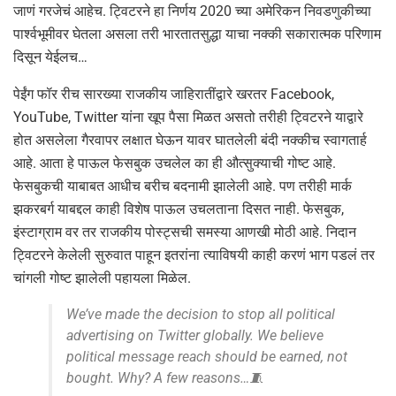
जाणं गरजेचं आहेच. ट्विटरने हा निर्णय 2020 च्या अमेरिकन निवडणुकीच्या
पार्श्वभूमीवर घेतला असला तरी भारतातसुद्धा याचा नक्की सकारात्मक परिणाम
दिसून येईलच…
पेईंग फॉर रीच सारख्या राजकीय जाहिरातींद्वारे खरतर Facebook,
YouTube, Twitter यांना खूप पैसा मिळत असतो तरीही ट्विटरने याद्वारे
होत असलेला गैरवापर लक्षात घेऊन यावर घातलेली बंदी नक्कीच स्वागतार्ह
आहे. आता हे पाऊल फेसबुक उचलेल का ही औत्सुक्याची गोष्ट आहे.
फेसबुकची याबाबत आधीच बरीच बदनामी झालेली आहे. पण तरीही मार्क
झकरबर्ग याबद्दल काही विशेष पाऊल उचलताना दिसत नाही. फेसबुक,
इंस्टाग्राम वर तर राजकीय पोस्ट्सची समस्या आणखी मोठी आहे. निदान
ट्विटरने केलेली सुरुवात पाहून इतरांना त्याविषयी काही करणं भाग पडलं तर
चांगली गोष्ट झालेली पहायला मिळेल.
We’ve made the decision to stop all political
advertising on Twitter globally. We believe
political message reach should be earned, not
bought. Why? A few reasons…🧵