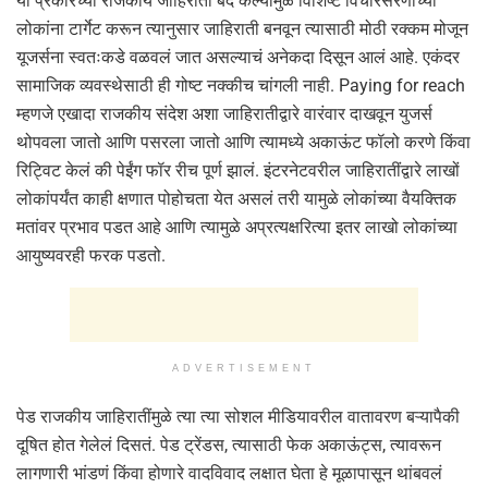
या प्रकारच्या राजकीय जाहिराती बंद केल्यामुळे विशिष्ट विचारसरणीच्या
लोकांना टार्गेट करून त्यानुसार जाहिराती बनवून त्यासाठी मोठी रक्कम मोजून
यूजर्सना स्वतःकडे वळवलं जात असल्याचं अनेकदा दिसून आलं आहे. एकंदर
सामाजिक व्यवस्थेसाठी ही गोष्ट नक्कीच चांगली नाही. Paying for reach
म्हणजे एखादा राजकीय संदेश अशा जाहिरातीद्वारे वारंवार दाखवून युजर्स
थोपवला जातो आणि पसरला जातो आणि त्यामध्ये अकाऊंट फॉलो करणे किंवा
रिट्विट केलं की पेईंग फॉर रीच पूर्ण झालं. इंटरनेटवरील जाहिरातींद्वारे लाखों
लोकांपर्यंत काही क्षणात पोहोचता येत असलं तरी यामुळे लोकांच्या वैयक्तिक
मतांवर प्रभाव पडत आहे आणि त्यामुळे अप्रत्यक्षरित्या इतर लाखो लोकांच्या
आयुष्यवरही फरक पडतो.
ADVERTISEMENT
पेड राजकीय जाहिरातींमुळे त्या त्या सोशल मीडियावरील वातावरण बऱ्यापैकी
दूषित होत गेलेलं दिसतं. पेड ट्रेंडस, त्यासाठी फेक अकाऊंट्स, त्यावरून
लागणारी भांडणं किंवा होणारे वादविवाद लक्षात घेता हे मूळापासून थांबवलं