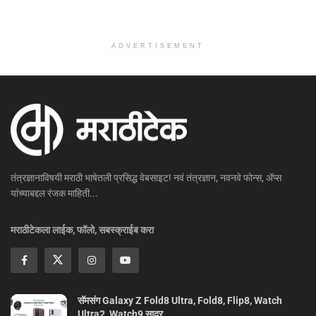
ADVERTISEMENT
तंत्रज्ञानाविषयी मराठी भाषेतली प्रसिद्ध वेबसाइट! नवं तंत्रज्ञान, नवनवे फोन्स, ॲप्स
यांच्याबद्दल रंजक माहिती...
मराठीटेकला लाईक, फॉलो, सबस्क्राईब करा
सॅमसंग Galaxy Z Fold8 Ultra, Fold8, Flip8, Watch
Ultra2, Watch9 सादर