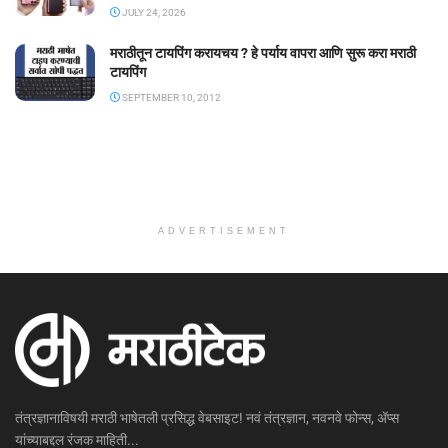
JULY 24, 2026
मराठीतून टायपिंग करायचय ? हे पर्याय वापरा आणि सुरू करा मराठी
टायपिंग
SEPTEMBER 10, 2012
ADVERTISEMENT
तंत्रज्ञानाविषयी मराठी भाषेतली प्रसिद्ध वेबसाइट! नवं तंत्रज्ञान, नवनवे फोन्स, ॲप्स
यांच्याबद्दल रंजक माहिती...