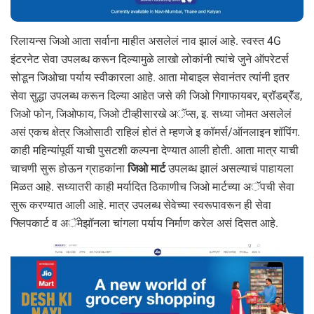
रिलायन्स जिओ आता सर्वाना माहीत असलेलं नाव झालं आहे. स्वस्त 4G
इंटरनेट सेवा उपलब्ध करून दिल्यामुळे लाखो लोकांनी त्यांचे जुने ऑपरेटर्स
सोडून जिओचा पर्याय स्वीकारला आहे. आता मोबाइल सेवानंतर त्यांनी इतर
सेवा सुद्धा उपलब्ध करून दिल्या आहेत जसे की जिओ गिगाफायबर, ब्रॉडब्रॅंड,
जिओ फोन, जिओफाय, जिओ टीव्हीसारखे अॅप्स, इ. सध्या जोमत असलेलं
असं एकच क्षेत्र जिओसाठी राहिलं होतं ते म्हणजे इ कॉमर्स/ऑनलाइन शॉपिंग.
काही महिन्यांपूर्वी याची पुसटशी कल्पना देण्यात आली होती. आता मात्र याची
चाचणी सुरू होऊन ग्राहकांना
जिओ मार्ट
उपलब्ध झालं असल्याचं पाहायला
मिळत आहे. सध्यातरी काही मर्यादित ठिकाणीच जिओ मार्टच्या अॅपची सेवा
सुरू करण्यात आली आहे. मात्र उपलब्ध सेवेच्या स्वरूपावरून ही सेवा
फ्लिपकार्ट व अॅमेझॉनला चांगला पर्याय निर्माण करेल असं दिसत आहे.