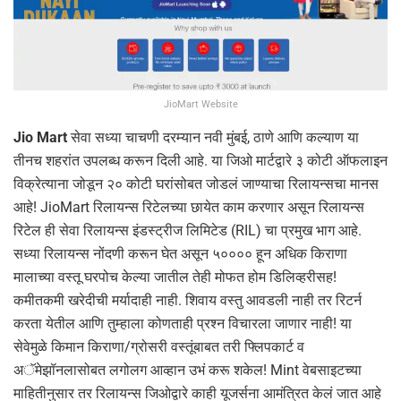
JioMart Website
Jio Mart
सेवा सध्या चाचणी दरम्यान नवी मुंबई, ठाणे आणि कल्याण या
तीनच शहरांत उपलब्ध करून दिली आहे. या जिओ मार्टद्वारे ३ कोटी ऑफलाइन
विक्रेत्याना जोडून २० कोटी घरांसोबत जोडलं जाण्याचा रिलायन्सचा मानस
आहे! JioMart रिलायन्स रिटेलच्या छायेत काम करणार असून रिलायन्स
रिटेल ही सेवा रिलायन्स इंडस्ट्रीज लिमिटेड (RIL) चा प्रमुख भाग आहे.
सध्या रिलायन्स नोंदणी करून घेत असून ५०००० हून अधिक किराणा
मालाच्या वस्तू घरपोच केल्या जातील तेही मोफत होम डिलिव्हरीसह!
कमीतकमी खरेदीची मर्यादाही नाही. शिवाय वस्तु आवडली नाही तर रिटर्न
करता येतील आणि तुम्हाला कोणताही प्रश्न विचारला जाणार नाही! या
सेवेमुळे किमान किराणा/ग्रोसरी वस्तूंबाबत तरी फ्लिपकार्ट व
अॅमेझॉनलासोबत लगोलग आव्हान उभं करू शकेल! Mint वेबसाइटच्या
माहितीनुसार तर रिलायन्स जिओद्वारे काही यूजर्सना आमंत्रित केलं जात आहे