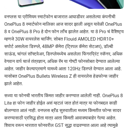
वनप्लस या प्रीमियम स्मार्टफोन बाजारात आघाडीवर असलेल्या कंपनीची
OnePlus 8 स्मार्टफोन मालिका आज सादर झाली असून यावेळी OnePlus
8 व OnePlus 8 Pro हे दोन फोन लॉंच झालेत आहेत. या 8 Pro चं वैशिष्ट्य
म्हणजे 30W वायरलेस चार्जिंग. सोबत Flouid AMOLED HDR10+
सपोर्ट असलेला डिस्प्ले, 48MP कॅमेरा (ट्रिपल कॅमेरा सेटअप), डॉल्बी
साऊंड, चांगलं सॉफ्टवेअर, डिस्प्लेमध्येच असलेला फिंगरप्रिंट स्कॅनर, अधिक
वेगवान वार्प चार्ज तंत्रज्ञान, अधिक रॅम या गोष्टी फोनसोबत देण्यात आलेल्या
आहेत. जाहीर केल्याप्रमाणे यामध्ये आता 120Hz डिस्प्ले देण्यात आला आहे.
यासोबत OnePlus Bullets Wireless Z ही वायरलेस हेडफोन्स जाहीर
झाले आहेत.
सध्या या फोनची भारतीय किंमत जाहीर करण्यात आलेली नाही. OnePlus 8
Lite हा फोन जाहीर होईल असं म्हटलं जात होतं मात्र या फोनबद्दल काही
बोलण्यात आलं नाही. वनप्लस ब्रॅंड सुरुवातीला मध्यम किंमतीत फोन्स सादर
करण्यासाठी प्रसिद्ध होता मात्र आता किंमती आवाक्याबाहेर गेल्या आहेत.
शिवाय वरून भारतात फोनवरील GST सुद्धा वाढवण्यात आला आहे त्यामुळे