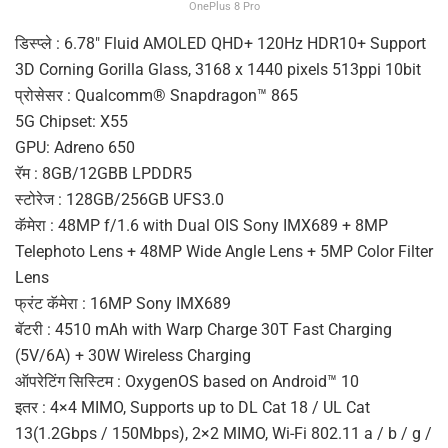
OnePlus 8 Pro
डिस्प्ले : 6.78″ Fluid AMOLED QHD+ 120Hz HDR10+ Support
3D Corning Gorilla Glass, 3168 x 1440 pixels 513ppi 10bit
प्रोसेसर : Qualcomm® Snapdragon™ 865
5G Chipset: X55
GPU: Adreno 650
रॅम : 8GB/12GBB LPDDR5
स्टोरेज : 128GB/256GB UFS3.0
कॅमेरा : 48MP f/1.6 with Dual OIS Sony IMX689 + 8MP
Telephoto Lens + 48MP Wide Angle Lens + 5MP Color Filter
Lens
फ्रंट कॅमेरा : 16MP Sony IMX689
बॅटरी : 4510 mAh with Warp Charge 30T Fast Charging
(5V/6A) + 30W Wireless Charging
ऑपरेटिंग सिस्टिम : OxygenOS based on Android™ 10
इतर : 4×4 MIMO, Supports up to DL Cat 18 / UL Cat
13(1.2Gbps / 150Mbps), 2×2 MIMO, Wi-Fi 802.11 a / b / g /