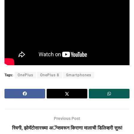
Tags:
OnePlus
OnePlus 8
Smartphones
Previous Post
स्विगी, झोमॅटोसारख्या अॅप्सवरून किराणा मालाची डिलिव्हरी सुरू!