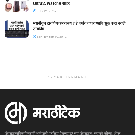
Ultra2, Watch9 सादर
JULY 24, 2026
मराठीतून टायपिंग करायचय ? हे पर्याय वापरा आणि सुरू करा मराठी
टायपिंग
SEPTEMBER 10, 2012
ADVERTISEMENT
तंत्रज्ञानाविषयी मराठी भाषेतली प्रसिद्ध वेबसाइट! नवं तंत्रज्ञान, नवनवे फोन्स, ॲप्स