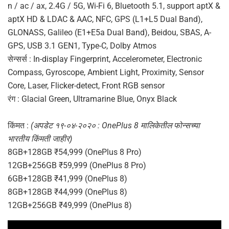
n / ac / ax, 2.4G / 5G, Wi-Fi 6, Bluetooth 5.1, support aptX &
aptX HD & LDAC & AAC, NFC, GPS (L1+L5 Dual Band),
GLONASS, Galileo (E1+E5a Dual Band), Beidou, SBAS, A-
GPS, USB 3.1 GEN1, Type-C, Dolby Atmos
सेन्सर्स : In-display Fingerprint, Accelerometer, Electronic
Compass, Gyroscope, Ambient Light, Proximity, Sensor
Core, Laser, Flicker-detect, Front RGB sensor
रंग : Glacial Green, Ultramarine Blue, Onyx Black
किंमत :
(अपडेट १९-०४-२०२० : OnePlus 8 मालिकेतील फोन्सच्या
भारतीय किंमती जाहीर)
8GB+128GB ₹54,999 (OnePlus 8 Pro)
12GB+256GB ₹59,999 (OnePlus 8 Pro)
6GB+128GB ₹41,999 (OnePlus 8)
8GB+128GB ₹44,999 (OnePlus 8)
12GB+256GB ₹49,999 (OnePlus 8)