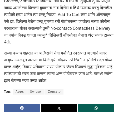
Grocery/Zomato Marketचा नवा पर्याय निवडा. तुम्हाला तुमच्यापासून
जवळ असलेल्या किराणा दुकानाचं नाव दिसेल व तिथे उपलब्ध वस्तु दिसतील
त्यापैकी हव्या आहेत त्या वस्तु निवडा. Add To Cart करा आणि ऑनलाइन
पैसे द्या. दिलेल्या वेळेत वस्तु तुमच्या घरी पोहोचवल्या जातील! सध्या कोरोना
प्रसाराचा धोका असल्याने तुम्ही No-contact/Contactless Delivery
चा पर्याय निवडू शकता ज्यामुळे डिलिव्हरी बॉयसोबत येणारा थेट संपर्क टाळता
येतो.
सध्या बऱ्याच शहरात या अॅप्सची सेवा मर्यादित स्वरूपात आल्याने यावर
आयुष्य अवलंबून असणाऱ्या डिलिव्हरी बॉइजसाठी स्विगी व झोमॅटो मदत गोळा
करत आहेत, शिवाय अनेकांना सध्या पोटभर जेवण मिळवणं सुद्धा मुश्किल आहे
त्यांच्यासाठी मदत जमा करून त्यांना अन्न पोहोचवलं जात आहे. यामध्ये त्यांना
इतर कंपन्या मदत करत आहेत.
Tags:
Apps
Swiggy
Zomato