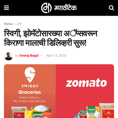
Home
ॲप्स
स्विगी, झोमॅटोसारख्या अॅप्सवरून
किराणा मालाची डिलिव्हरी सुरू!
by
Sooraj Bagal
April 14, 2020