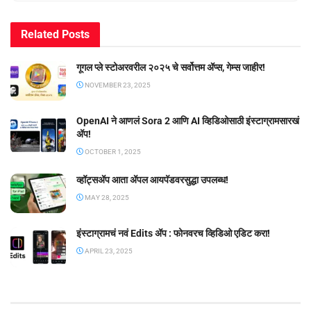
Related
Posts
गूगल प्ले स्टोअरवरील २०२५ चे सर्वोत्तम ॲप्स, गेम्स जाहीर!
NOVEMBER 23, 2025
OpenAI ने आणलं Sora 2 आणि AI व्हिडिओसाठी इंस्टाग्रामसारखं
अ‍ॅप!
OCTOBER 1, 2025
व्हॉट्सॲप आता ॲपल आयपॅडवरसुद्धा उपलब्ध!
MAY 28, 2025
इंस्टाग्रामचं नवं Edits ॲप : फोनवरच व्हिडिओ एडिट करा!
APRIL 23, 2025