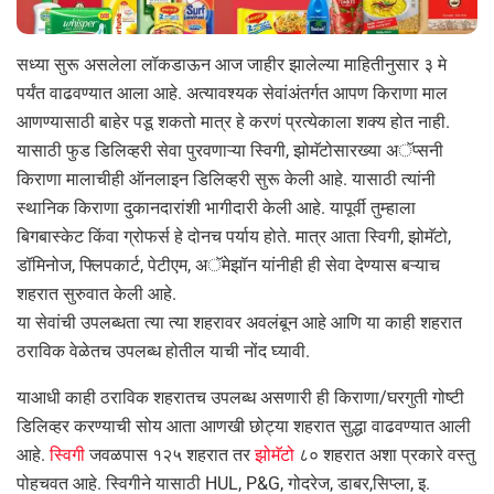
सध्या सुरू असलेला लॉकडाऊन आज जाहीर झालेल्या माहितीनुसार ३ मे
पर्यंत वाढवण्यात आला आहे. अत्यावश्यक सेवांअंतर्गत आपण किराणा माल
आणण्यासाठी बाहेर पडू शकतो मात्र हे करणं प्रत्येकाला शक्य होत नाही.
यासाठी फुड डिलिव्हरी सेवा पुरवणाऱ्या स्विगी, झोमॅटोसारख्या अॅप्सनी
किराणा मालाचीही ऑनलाइन डिलिव्हरी सुरू केली आहे. यासाठी त्यांनी
स्थानिक किराणा दुकानदारांशी भागीदारी केली आहे. यापूर्वी तुम्हाला
बिगबास्केट किंवा ग्रोफर्स हे दोनच पर्याय होते. मात्र आता स्विगी, झोमॅटो,
डॉमिनोज, फ्लिपकार्ट, पेटीएम, अॅमेझॉन यांनीही ही सेवा देण्यास बऱ्याच
शहरात सुरुवात केली आहे.
या सेवांची उपलब्धता त्या त्या शहरावर अवलंबून आहे आणि या काही शहरात
ठराविक वेळेतच उपलब्ध होतील याची नोंद घ्यावी.
याआधी काही ठराविक शहरातच उपलब्ध असणारी ही किराणा/घरगुती गोष्टी
डिलिव्हर करण्याची सोय आता आणखी छोट्या शहरात सुद्धा वाढवण्यात आली
आहे.
स्विगी
जवळपास १२५ शहरात तर
झोमॅटो
८० शहरात अशा प्रकारे वस्तु
पोहचवत आहे. स्विगीने यासाठी HUL, P&G, गोदरेज, डाबर,सिप्ला, इ.