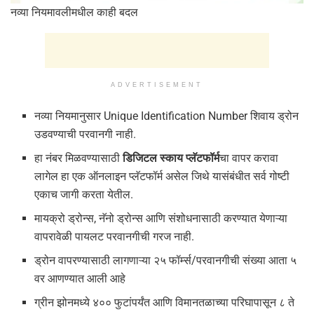
नव्या नियमावलीमधील काही बदल
ADVERTISEMENT
नव्या नियमानुसार Unique Identification Number शिवाय ड्रोन
उडवण्याची परवानगी नाही.
हा नंबर मिळवण्यासाठी
डिजिटल स्काय प्लॅटफॉर्म
चा वापर करावा
लागेल हा एक ऑनलाइन प्लॅटफॉर्म असेल जिथे यासंबंधीत सर्व गोष्टी
एकाच जागी करता येतील.
मायक्रो ड्रोन्स, नॅनो ड्रोन्स आणि संशोधनासाठी करण्यात येणाऱ्या
वापरावेळी पायलट परवानगीची गरज नाही.
ड्रोन वापरण्यासाठी लागणाऱ्या २५ फॉर्म्स/परवानगीची संख्या आता ५
वर आणण्यात आली आहे
ग्रीन झोनमध्ये ४०० फुटांपर्यंत आणि विमानतळाच्या परिघापासून ८ ते