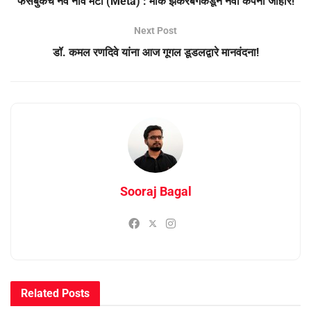
फेसबुकचं नवं नाव मेटा (Meta) : मार्क झकरबर्गकडून नवी कंपनी जाहीर!
Next Post
डॉ. कमल रणदिवे यांना आज गूगल डूडलद्वारे मानवंदना!
Sooraj Bagal
Related
Posts