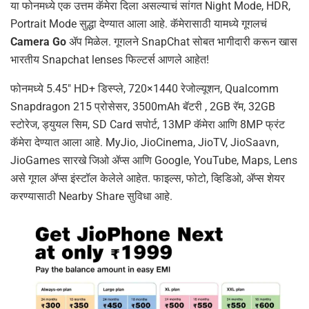
या फोनमध्ये एक उत्तम कॅमेरा दिला असल्याचं सांगत Night Mode, HDR,
Portrait Mode सुद्धा देण्यात आला आहे. कॅमेरासाठी यामध्ये गूगलचं
Camera Go
ॲप मिळेल. गूगलने SnapChat सोबत भागीदारी करून खास
भारतीय Snapchat lenses फिल्टर्स आणले आहेत!
फोनमध्ये 5.45″ HD+ डिस्प्ले, 720×1440 रेजोल्यूशन, Qualcomm
Snapdragon 215 प्रोसेसर, 3500mAh बॅटरी , 2GB रॅम, 32GB
स्टोरेज, ड्युयल सिम, SD Card सपोर्ट, 13MP कॅमेरा आणि 8MP फ्रंट
कॅमेरा देण्यात आला आहे. MyJio, JioCinema, JioTV, JioSaavn,
JioGames सारखे जिओ ॲप्स आणि Google, YouTube, Maps, Lens
असे गूगल ॲप्स इंस्टॉल केलेले आहेत. फाइल्स, फोटो, व्हिडिओ, ॲप्स शेयर
करण्यासाठी Nearby Share सुविधा आहे.