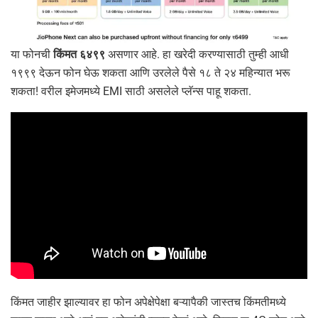
या फोनची
किंमत ६४९९
असणार आहे. हा खरेदी करण्यासाठी तुम्ही आधी
१९९९ देऊन फोन घेऊ शकता आणि उरलेले पैसे १८ ते २४ महिन्यात भरू
शकता! वरील इमेजमध्ये EMI साठी असलेले प्लॅन्स पाहू शकता.
किंमत जाहीर झाल्यावर हा फोन अपेक्षेपेक्षा बऱ्यापैकी जास्तच किंमतीमध्ये