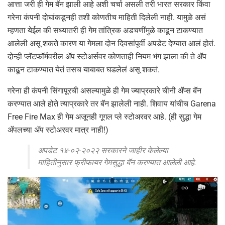
आत्ता जरी ही गेम बॅन झाली आहे अशी चर्चा असली तरी भारत सरकार किंवा
गरेना कंपनी दोघांकडूनही तशी कोणतीच माहिती दिलेली नाही. यामुळे असं
म्हणता येईल की सध्यातरी ही गेम तांत्रिक अडचणींमुळे काढून टाकण्यात
आलेली असू शकते कारण या गेमला दोन दिवसांपूर्वी अपडेट देण्यात आलं होतं.
दोन्ही प्लॅटफॉर्मवरील ॲप स्टोअर्सवर कोणताही नियम भंग झाला की ते ॲप
काढून टाकण्यात येतं तसच याबाबत घडलेलं असू शकतं.
गरेना ही कंपनी सिंगापूरची असल्यामुळे ही गेम ज्याप्रकारे चीनी ॲप्स बॅन
करण्यात आले होते त्याप्रकारे तर बॅन झालेली नाही. शिवाय यांचीच Garena
Free Fire Max ही गेम अजूनही गूगल प्ले स्टोअरवर आहे. (ही सुद्धा गेम
ॲपलच्या ॲप स्टोअरवर मात्र नाही!)
अपडेट १४-०२-२०२२ सरकारने जाहीर केलेल्या
माहितीनुसार फ्रीफायर गेमसुद्धा बॅन करण्यात आलेली आहे.