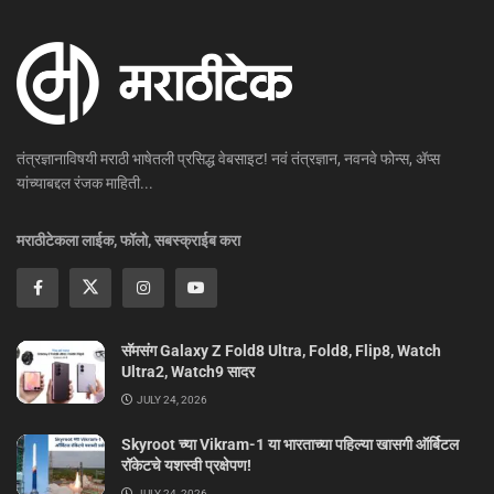
तंत्रज्ञानाविषयी मराठी भाषेतली प्रसिद्ध वेबसाइट! नवं तंत्रज्ञान, नवनवे फोन्स, ॲप्स
यांच्याबद्दल रंजक माहिती...
मराठीटेकला लाईक, फॉलो, सबस्क्राईब करा
सॅमसंग Galaxy Z Fold8 Ultra, Fold8, Flip8, Watch
Ultra2, Watch9 सादर
JULY 24, 2026
Skyroot च्या Vikram-1 या भारताच्या पहिल्या खासगी ऑर्बिटल
रॉकेटचे यशस्वी प्रक्षेपण!
JULY 24, 2026