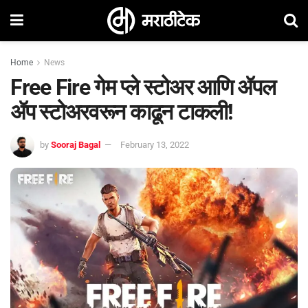
Home
News
Free Fire गेम प्ले स्टोअर आणि ॲपल
ॲप स्टोअरवरून काढून टाकली!
by
Sooraj Bagal
February 13, 2022