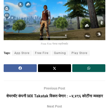
Free Fire गेमचा स्क्रीनशॉट
Tags:
App Store
Free Fire
Gaming
Play Store
Previous Post
शेयरचॅट कंपनी MX Takatak विकत घेणार : ~४,४९६ कोटींना व्यवहार
Next Post