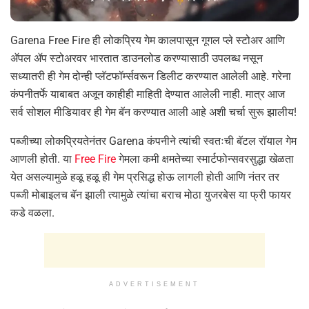
Garena Free Fire ही लोकप्रिय गेम कालपासून गूगल प्ले स्टोअर आणि
ॲपल ॲप स्टोअरवर भारतात डाउनलोड करण्यासाठी उपलब्ध नसून
सध्यातरी ही गेम दोन्ही प्लॅटफॉर्म्सवरून डिलीट करण्यात आलेली आहे. गरेना
कंपनीतर्फे याबाबत अजून काहीही माहिती देण्यात आलेली नाही. मात्र आज
सर्व सोशल मीडियावर ही गेम बॅन करण्यात आली आहे अशी चर्चा सुरू झालीय!
पब्जीच्या लोकप्रियतेनंतर Garena कंपनीने त्यांची स्वतःची बॅटल रॉयाल गेम
आणली होती. या
Free Fire
गेमला कमी क्षमतेच्या स्मार्टफोन्सवरसुद्धा खेळता
येत असल्यामुळे हळू हळू ही गेम प्रसिद्ध होऊ लागली होती आणि नंतर तर
पब्जी मोबाइलच बॅन झाली त्यामुळे त्यांचा बराच मोठा युजरबेस या फ्री फायर
कडे वळला.
ADVERTISEMENT