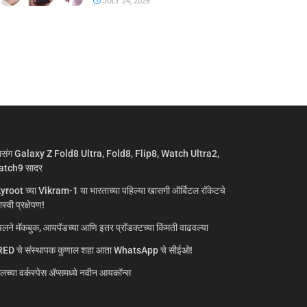
JULY 24, 2026
मसंग Galaxy Z Fold8 Ultra, Fold8, Flip8, Watch Ultra2,
tch9 सादर
yroot च्या Vikram-1 या भारताच्या पहिल्या खासगी ऑर्बिटल रॉकेटचे
्वी प्रक्षेपण!
लने मॅकबुक, आयपॅडच्या आणि इतर प्रॉडक्टच्या किंमती वाढवल्या
ED चे संस्थापक कुणाल शहा आता WhatsApp चे सीईओ!
गलच्या वर्कस्पेस अ‍ॅप्समध्ये नवीन आयकॉन्स