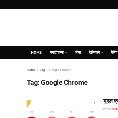
HOME
स्मार्टफोन्स
ॲप्स
टेलिकॉम
गेमिंग
Home
Tag
Google Chrome
Tag:
Google Chrome
गूगल क्
BY
SOORA