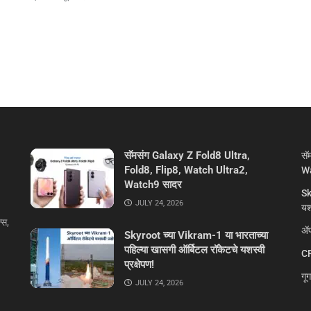
सॅमसंग Galaxy Z Fold8 Ultra,
सॅ
Fold8, Flip8, Watch Ultra2,
Wa
Watch9 सादर
Sk
JULY 24, 2026
यशस
्स,
ॲप
Skyroot च्या Vikram-1 या भारताच्या
पहिल्या खासगी ऑर्बिटल रॉकेटचे यशस्वी
CR
प्रक्षेपण!
गू
JULY 24, 2026