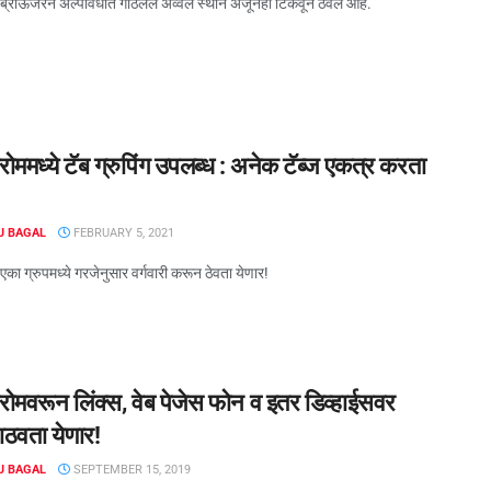
ा ब्राऊजरने अल्पावधीत गाठलेलं अव्वल स्थान अजूनही टिकवून ठेवलं आहे.
रोममध्ये टॅब ग्रुपिंग उपलब्ध : अनेक टॅब्ज एकत्र करता
J BAGAL
FEBRUARY 5, 2021
एका ग्रुपमध्ये गरजेनुसार वर्गवारी करून ठेवता येणार!
रोमवरून लिंक्स, वेब पेजेस फोन व इतर डिव्हाईसवर
ठवता येणार!
J BAGAL
SEPTEMBER 15, 2019