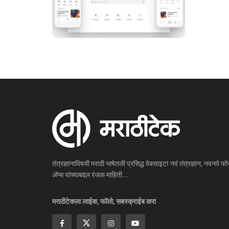
तंत्रज्ञानाविषयी मराठी भाषेतली प्रसिद्ध वेबसाइट! नवं तंत्रज्ञान, नवनवे फोन
ॲप्स यांच्याबद्दल रंजक माहिती...
मराठीटेकला लाईक, फॉलो, सबस्क्राईब करा