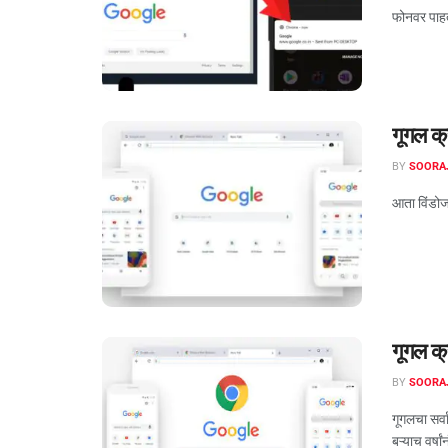
फोनवर पाह
गूगल क
BY
SOORA
आता विंडोजव
गूगल क्र
BY
SOORA
गूगलचा सर्व
बऱ्याच वर्ष