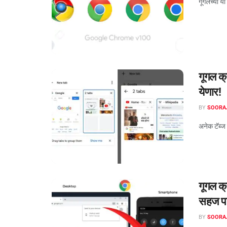
गूगलच्या य
गूगल क्
येणार!
BY
SOORA
अनेक टॅब्ज 
गूगल क्
सहज पा
BY
SOORA