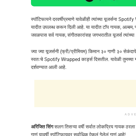
स्पॉटिफायने दरवर्षीप्रमाणे यावेळीही त्यांच्या यूजर्सना Spoti
यादीत उपलब्ध करून दिली आहे. या यादीत टॉप गायक, अल्बम,
जवळपास सर्व गायक, संगीतकारांसह जगभरातील यूजर्स त्यांच्
ज्या ज्या यूजर्सनी (फ्री/प्रीमियम) किमान ३० गाणी ३० सेकंदापेक
स्वतःचे Spotify Wrapped कार्ड्स दिसतील. यावेळी तुमच्या ग
दर्शवण्यात आली आहे.
ADV
अरिजित सिंग
सलग तिसऱ्या वर्षी सर्वात लोकप्रिय गायक ठरला
गाणं यावर्षी स्पॉटिफायवर सर्वाधिक ऐकलं गेलेलं गाणं आहे!