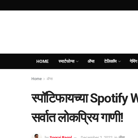
HOME
स्मार्टफोन्स
ॲप्स
टेलिकॉम
गेमिंग
Home
ॲप्स
स्पॉटिफायच्या Spotify 
सर्वात लोकप्रिय गाणी!
by
Sooraj Bagal
December 2, 2022
in
ॲप्स