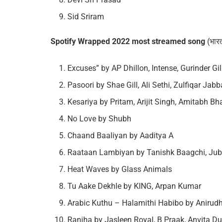
Sid Sriram
Spotify Wrapped 2022 most streamed song
(भारत
Excuses” by AP Dhillon, Intense, Gurinder Gil
Pasoori by Shae Gill, Ali Sethi, Zulfiqar Jab
Kesariya by Pritam, Arijit Singh, Amitabh B
No Love by Shubh
Chaand Baaliyan by Aaditya A
Raataan Lambiyan by Tanishk Baagchi, Jubi
Heat Waves by Glass Animals
Tu Aake Dekhle by KING, Arpan Kumar
Arabic Kuthu – Halamithi Habibo by Anirudh
Ranjha by Jasleen Royal, B Praak, Anvita D