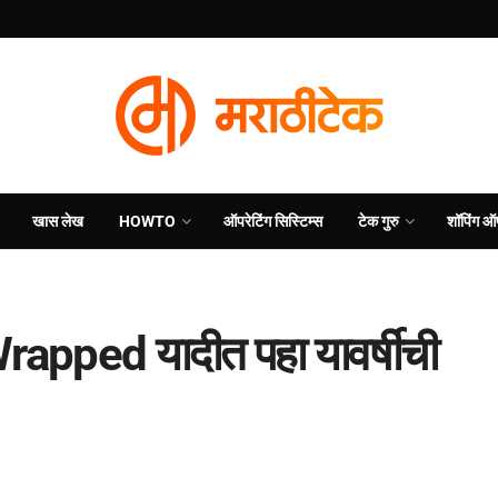
खास लेख
HOWTO
ऑपरेटिंग सिस्टिम्स
टेक गुरु
शॉपिंग ऑ
Wrapped यादीत पहा यावर्षीची